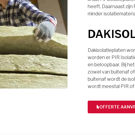
heeft. Daarnaast zijn
minder isolatiemateri
DAKISO
Dakisolatieplaten wor
worden er PIR Isolati
en beloopbaar. Bij het
zowel van buitenaf of 
buitenaf wordt de iso
wordt meestal PIR of
OFFERTE AANV