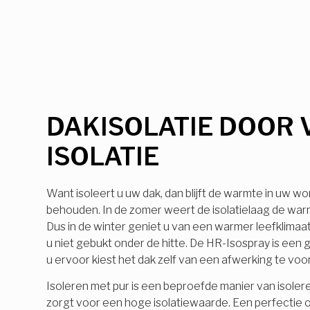
DAKISOLATIE DOOR 
ISOLATIE
Want isoleert u uw dak, dan blijft de warmte in uw wo
behouden. In de zomer weert de isolatielaag de warmt
Dus in de winter geniet u van een warmer leefklimaa
u niet gebukt onder de hitte. De HR-Isospray is ee
u ervoor kiest het dak zelf van een afwerking te voo
Isoleren met pur is een beproefde manier van isolere
zorgt voor een hoge isolatiewaarde. Een perfectie o