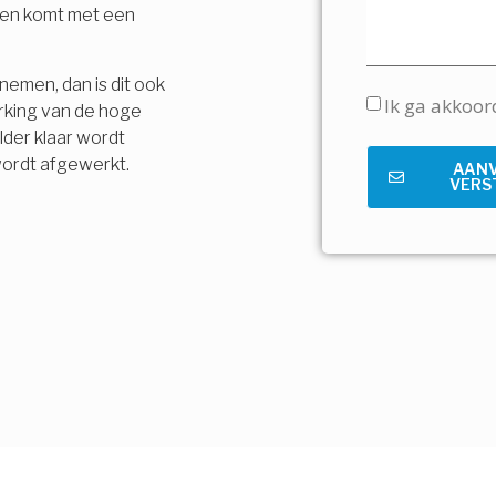
t en komt met een
nemen, dan is dit ook
Ik ga akkoo
rking van de hoge
lder klaar wordt
wordt afgewerkt.
AAN
VERS