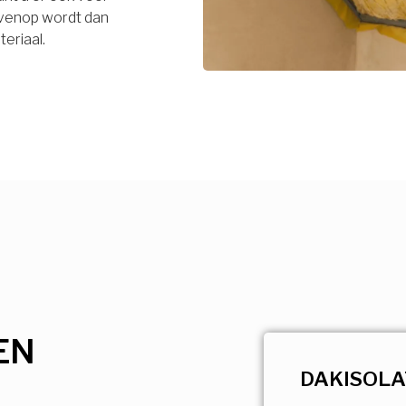
bovenop wordt dan
eriaal.
EN
DAKISOLA