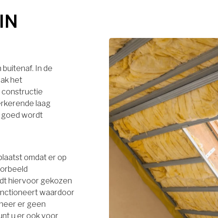
IN
buitenaf. In de
dak het
 constructie
terkerende laag
r goed wordt
plaatst omdat er op
oorbeeld
rdt hiervoor gekozen
functioneert waardoor
neer er geen
unt u er ook voor