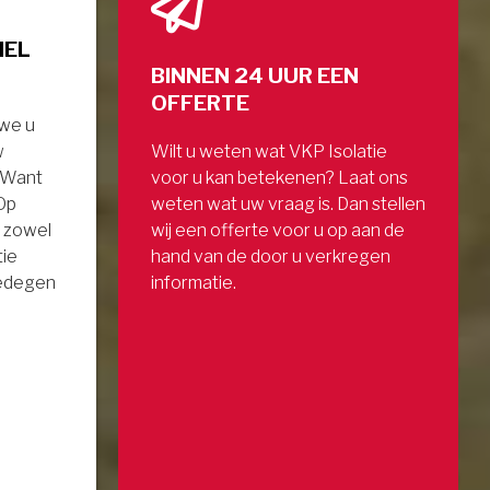
NEL
BINNEN 24 UUR EEN
OFFERTE
 we u
w
Wilt u weten wat VKP Isolatie
. Want
voor u kan betekenen? Laat ons
 Op
weten wat uw vraag is. Dan stellen
 zowel
wij een offerte voor u op aan de
tie
hand van de door u verkregen
gedegen
informatie.