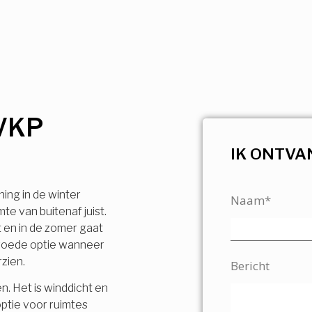
VKP
IK ONTVA
ning in de winter
Naam*
e van buitenaf juist.
t en in de zomer gaat
n goede optie wanneer
rzien.
Bericht
n. Het is winddicht en
ptie voor ruimtes