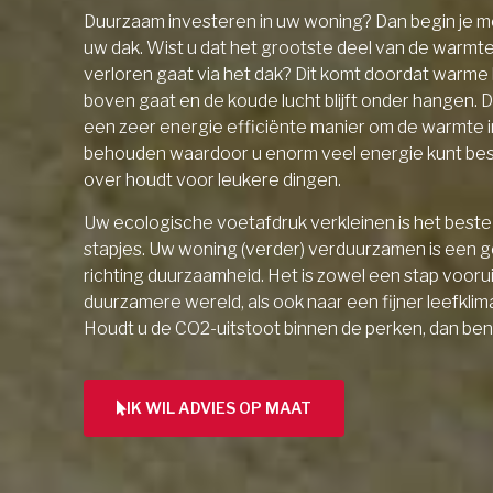
Duurzaam investeren in uw woning? Dan begin je me
uw dak. Wist u dat het grootste deel van de warmt
verloren gaat via het dak? Dit komt doordat warme l
boven gaat en de koude lucht blijft onder hangen. D
een zeer energie efficiënte manier om de warmte 
behouden waardoor u enorm veel energie kunt be
over houdt voor leukere dingen.
Uw ecologische voetafdruk verkleinen is het beste 
stapjes. Uw woning (verder) verduurzamen is een 
richting duurzaamheid. Het is zowel een stap vooru
duurzamere wereld, als ook naar een fijner leefklim
Houdt u de CO2-uitstoot binnen de perken, dan ben
IK WIL ADVIES OP MAAT