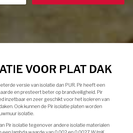
LATIE VOOR PLAT DAK
rbeterde versie van isolatie dan PUR. Pir heeft een
aarde en presteert beter op brandveiligheid. Pir
eed inzetbaar en zeer geschikt voor het isoleren van
daken. Ook kunnen de Pir isolatie platen worden
uwmuur isolatie.
n Pir isolatie tegenover andere isolatie materialen
laten een lambda waarde van 0.002 en 0.0027 W/mK