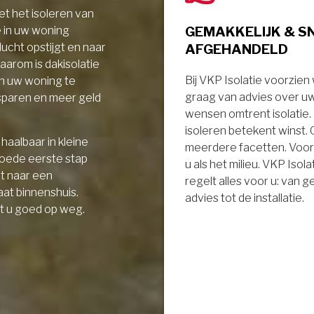
t het isoleren van
GEMAKKELIJK & S
e in uw woning
AFGEHANDELD
ucht opstijgt en naar
aarom is dakisolatie
Bij VKP Isolatie voorzien
in uw woning te
graag van advies over u
sparen en meer geld
wensen omtrent isolatie
isoleren betekent winst.
haalbaar in kleine
meerdere facetten. Voor
goede eerste stap
u als het milieu. VKP Isola
it naar een
regelt alles voor u: van 
aat binnenshuis.
advies tot de installatie.
t u goed op weg.