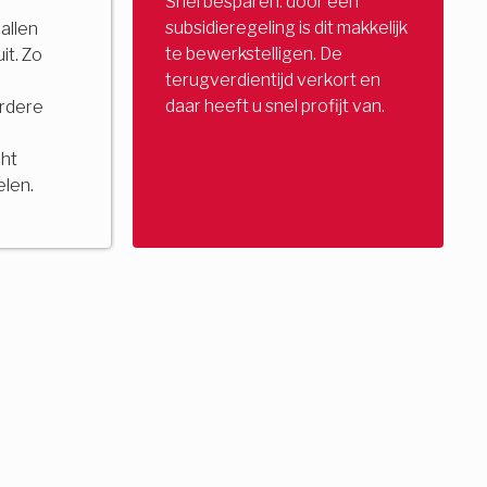
Snel besparen: door een
subsidieregeling is dit makkelijk
allen
te bewerkstelligen. De
it. Zo
terugverdientijd verkort en
daar heeft u snel profijt van.
rdere
ht
elen.