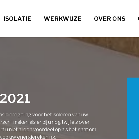
ISOLATIE
WERKWIJZE
OVER ONS
 2021
sidieregeling voor het isoleren van uw
rschil maken als er bij u nog twijfels over
t u niet alleen voordeel op als het gaat om
jk op uw energierekening.