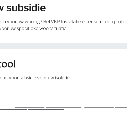
w subsidie
ijn voor uw woning? Bel VKP Installatie en er komt een profess
voor uw specifieke woonsituatie.
tool
omt voor subsidie voor uw isolatie.
egel
Vorige
Volgende
Vorige
V
Vorige
Volgende
jk