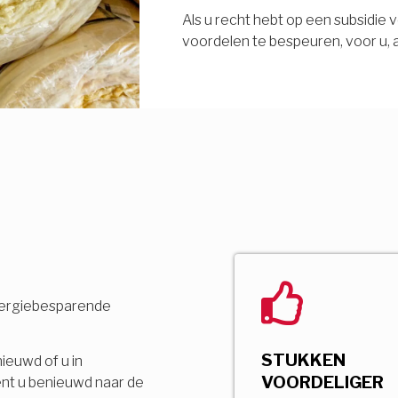
Als u recht hebt op een subsidie v
voordelen te bespeuren, voor u, 
nergiebesparende
STUKKEN
nieuwd of u in
VOORDELIGER
ent u benieuwd naar de