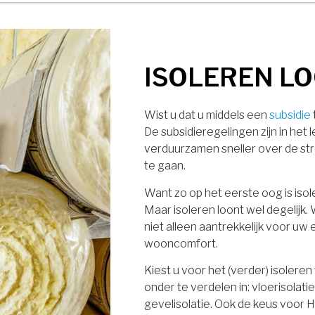
U komt in aanme
Vul uw gegevens in en ontvan
ISOLEREN L
Voornaam
Wist u dat u middels een
subsidie
De subsidieregelingen zijn in he
verduurzamen sneller over de str
E-mail
te gaan.
Want zo op het eerste oog is isol
Maar isoleren loont wel degelijk
niet alleen aantrekkelijk voor u
Telefoonnummer
wooncomfort.
de
Kiest u voor het (verder) isoleren
onder te verdelen in: vloerisolatie
gevelisolatie. Ook de keus voor HR
Vorige