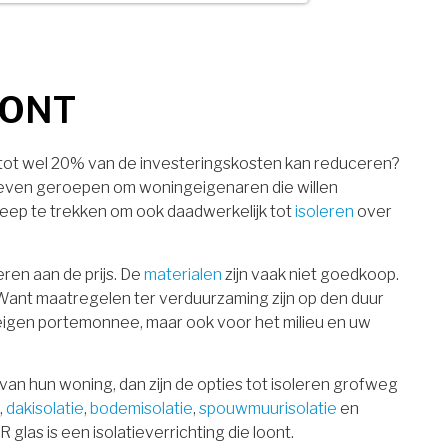
rking voor subsidie!
g nu direct uw berekening per mail.
OONT
Achternaam
tot wel 20% van de investeringskosten kan reduceren?
t leven geroepen om woningeigenaren die willen
eep te trekken om ook daadwerkelijk tot
isoleren
over
eren aan de prijs. De
materialen
zijn vaak niet goedkoop.
. Want maatregelen ter verduurzaming zijn op den duur
w eigen portemonnee, maar ook voor het milieu en uw
 van hun woning, dan zijn de opties tot isoleren grofweg
,
dakisolatie
,
bodemisolatie
,
spouwmuurisolatie
en
 glas is een isolatieverrichting die loont.