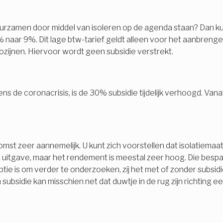
urzamen door middel van isoleren op de agenda staan? Dan kun
naar 9%. Dit lage btw-tarief geldt alleen voor het aanbrengen
ijnen. Hiervoor wordt geen subsidie verstrekt.
s de coronacrisis, is de 30% subsidie tijdelijk verhoogd. Van
oekomst zeer aannemelijk. U kunt zich voorstellen dat isolatiem
e uitgave, maar het rendement is meestal zeer hoog. Die bes
e optie is om verder te onderzoeken, zij het met of zonder subs
n subsidie kan misschien net dat duwtje in de rug zijn richti