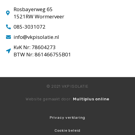
Rosbayerweg 65
1521RW Wormerveer
085-3031072
info@vkpisolatie.nl
KvK Nr: 78604273
BTW Nr: 861466755B01
© 2021 VKP ISOLATIE
Website gemaakt door:
Multiplus online
Privacy verklaring
Cookie beleid