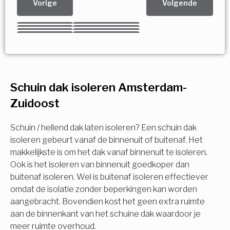
Vorige
Volgende
Kies uw Isolatiemaatregel
Vorige
Volgende
Vorige
Volgende
Vorige
Volgende
Ja!
Vorige
Volgende
Meerdere keuzes mogelijk
U komt in aanmerking voor
Schuin dak isoleren Amsterdam-
Isolatiemaatregel
subsidie!
Zuidoost
Spouwisolatie
Vul uw gegevens in en ontvang nu direct uw
berekening per mail.
Schuin / hellend dak laten isoleren? Een schuin dak
Vloerisolatie
isoleren gebeurt vanaf de binnenuit of buitenaf. Het
makkelijkste is om het dak vanaf binnenuit te isoleren.
Ook is het isoleren van binnenuit goedkoper dan
Dakisolatie
Voornaam
buitenaf isoleren. Wel is buitenaf isoleren effectiever
omdat de isolatie zonder beperkingen kan worden
Gevelisolatie
aangebracht. Bovendien kost het geen extra ruimte
aan de binnenkant van het schuine dak waardoor je
Achternaam
meer ruimte overhoud.