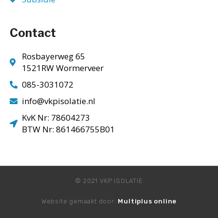
Contact
Rosbayerweg 65
1521RW Wormerveer
085-3031072
info@vkpisolatie.nl
KvK Nr: 78604273
BTW Nr: 861466755B01
© 2021 VKP ISOLATIE
Website gemaakt door:
Multiplus online