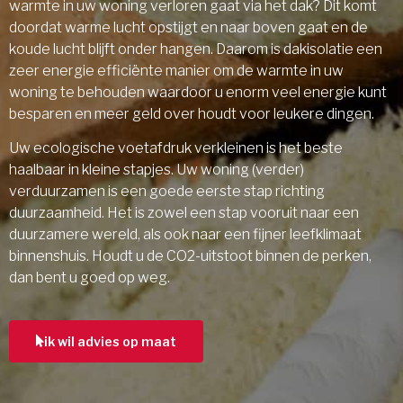
warmte in uw woning verloren gaat via het dak? Dit komt
doordat warme lucht opstijgt en naar boven gaat en de
koude lucht blijft onder hangen. Daarom is dakisolatie een
zeer energie efficiënte manier om de warmte in uw
woning te behouden waardoor u enorm veel energie kunt
besparen en meer geld over houdt voor leukere dingen.
Uw ecologische voetafdruk verkleinen is het beste
haalbaar in kleine stapjes. Uw woning (verder)
verduurzamen is een goede eerste stap richting
duurzaamheid. Het is zowel een stap vooruit naar een
duurzamere wereld, als ook naar een fijner leefklimaat
binnenshuis. Houdt u de CO2-uitstoot binnen de perken,
dan bent u goed op weg.
ik wil advies op maat