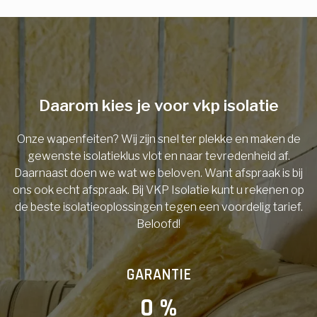
E-mail
Telefoonnummer
Daarom kies je voor vkp isolatie
Onze wapenfeiten? Wij zijn snel ter plekke en maken de
Vorige
gewenste isolatieklus vlot en naar tevredenheid af.
Daarnaast doen we wat we beloven. Want afspraak is bij
ons ook echt afspraak. Bij VKP Isolatie kunt u rekenen op
de beste isolatieoplossingen tegen een voordelig tarief.
Beloofd!
GARANTIE
0
 %