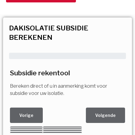
DAKISOLATIE SUBSIDIE
BEREKENEN
Subsidie rekentool
Bereken direct of u in aanmerking komt voor
subsidie voor uw isolatie.
Vorige
Volgende
Kies uw Isolatiemaatregel
Vorige
Volgende