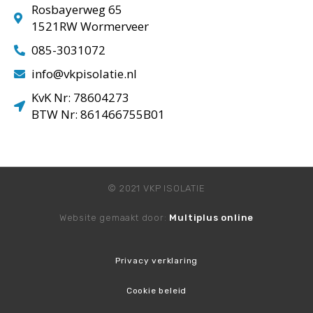
Rosbayerweg 65
1521RW Wormerveer
085-3031072
info@vkpisolatie.nl
KvK Nr: 78604273
BTW Nr: 861466755B01
© 2021 VKP ISOLATIE
Website gemaakt door:
Multiplus online
Privacy verklaring
Cookie beleid