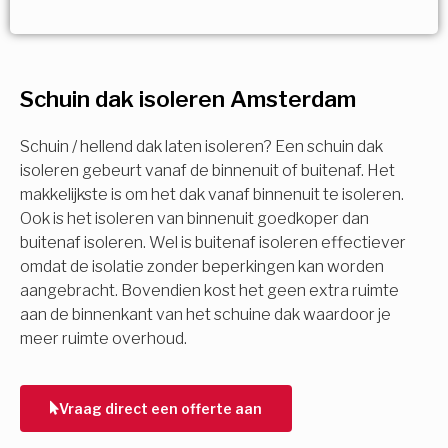
Vorige
Volgende
Vorige
Volgende
Ja!
Vorige
Volgende
Meerdere keuzes mogelijk
U komt in aanmerking voor
Schuin dak isoleren Amsterdam
Isolatiemaatregel
subsidie!
Spouwisolatie
Schuin / hellend dak laten isoleren? Een schuin dak
Vul uw gegevens in en ontvang nu direct uw
isoleren gebeurt vanaf de binnenuit of buitenaf. Het
berekening per mail.
makkelijkste is om het dak vanaf binnenuit te isoleren.
Vloerisolatie
Ook is het isoleren van binnenuit goedkoper dan
buitenaf isoleren. Wel is buitenaf isoleren effectiever
Dakisolatie
omdat de isolatie zonder beperkingen kan worden
Voornaam
aangebracht. Bovendien kost het geen extra ruimte
aan de binnenkant van het schuine dak waardoor je
Gevelisolatie
meer ruimte overhoud.
Achternaam
Vorige
Volgende
Vraag direct een offerte aan