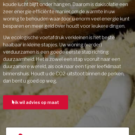
koude lucht blijft onder hangen. Daarom is dakisolatie een
zeer energie efficiënte manier om de warmte in uw
woning te behouden waardoor u enorm veel energie kunt
besparen en meer geld over houdt voor leukere dingen.
Uw ecologische voetafdruk verkleinen is het beste
haalbaar in kleine stapjes. Uw woning (verder)
verduurzamen is een goede eerste stap richting
duurzaamheid. Het is zowel een stap vooruit naar een
duurzamere wereld, als ook naar een fijner leefklimaat
binnenshuis. Houdt u de CO2-uitstoot binnen de perken,
dan bent u goed op weg.
ik wil advies op maat