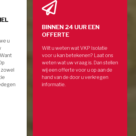
NEL
BINNEN 24 UUR EEN
OFFERTE
 we u
w
Wilt u weten wat VKP Isolatie
. Want
voor u kan betekenen? Laat ons
 Op
weten wat uw vraag is. Dan stellen
 zowel
wij een offerte voor u op aan de
tie
hand van de door u verkregen
gedegen
informatie.