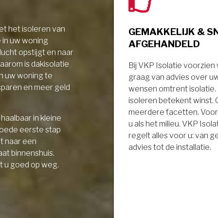
t het isoleren van
GEMAKKELIJK & S
e in uw woning
AFGEHANDELD
ucht opstijgt en naar
aarom is dakisolatie
Bij VKP Isolatie voorzien
in uw woning te
graag van advies over u
sparen en meer geld
wensen omtrent isolatie
isoleren betekent winst.
meerdere facetten. Voor
haalbaar in kleine
u als het milieu. VKP Isola
goede eerste stap
regelt alles voor u: van 
it naar een
advies tot de installatie.
aat binnenshuis.
t u goed op weg.