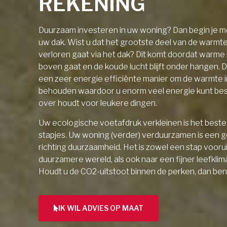
REKENING
Duurzaam investeren in uw woning? Dan begin je me
uw dak. Wist u dat het grootste deel van de warmt
verloren gaat via het dak? Dit komt doordat warme l
boven gaat en de koude lucht blijft onder hangen. D
een zeer energie efficiënte manier om de warmte 
behouden waardoor u enorm veel energie kunt be
over houdt voor leukere dingen.
Uw ecologische voetafdruk verkleinen is het beste 
stapjes. Uw woning (verder) verduurzamen is een 
richting duurzaamheid. Het is zowel een stap vooru
duurzamere wereld, als ook naar een fijner leefklim
Houdt u de CO2-uitstoot binnen de perken, dan ben
IK WIL ADVIES OP MAAT