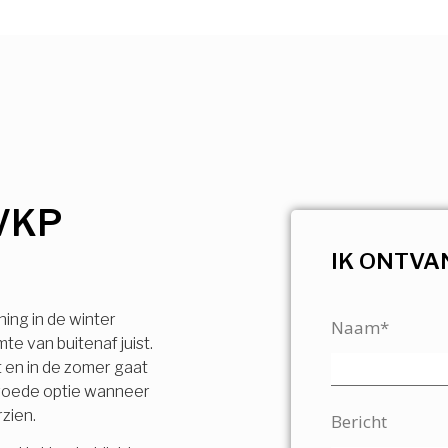
VKP
IK ONTVA
ning in de winter
Naam*
e van buitenaf juist.
t en in de zomer gaat
n goede optie wanneer
rzien.
Bericht