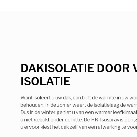
DAKISOLATIE DOOR 
ISOLATIE
Want isoleert u uw dak, dan blijft de warmte in uw wo
behouden. In de zomer weert de isolatielaag de warmt
Dus in de winter geniet u van een warmer leefklimaa
u niet gebukt onder de hitte. De HR-Isospray is ee
u ervoor kiest het dak zelf van een afwerking te voo