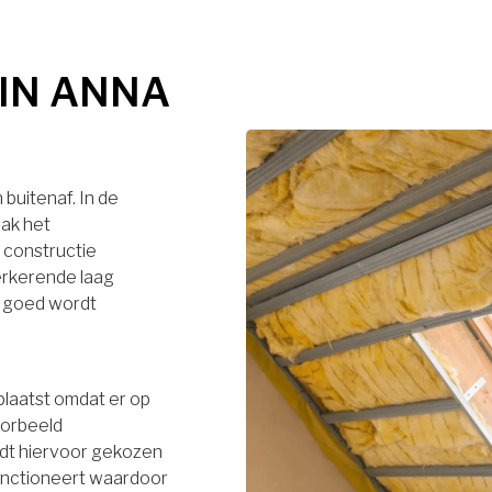
 IN ANNA
buitenaf. In de
dak het
 constructie
terkerende laag
r goed wordt
plaatst omdat er op
oorbeeld
rdt hiervoor gekozen
functioneert waardoor