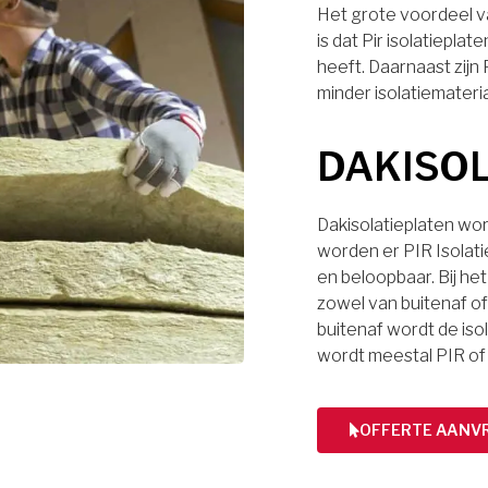
Het grote voordeel va
is dat Pir isolatiep
heeft. Daarnaast zijn
minder isolatiemateri
DAKISO
Dakisolatieplaten wor
worden er PIR Isolati
en beloopbaar. Bij het
zowel van buitenaf of 
buitenaf wordt de iso
wordt meestal PIR of
OFFERTE AANV