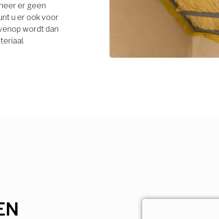
neer er geen
unt u er ook voor
bovenop wordt dan
eriaal.
EN