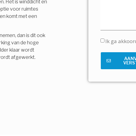
n. Het is winddicht en
ptie voor ruimtes
t en komt met een
nemen, dan is dit ook
Ik ga akkoo
rking van de hoge
lder klaar wordt
wordt afgewerkt.
AAN
VERS