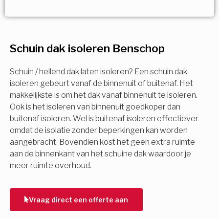
Vorige
Volgende
Vorige
Volgende
Ja!
Vorige
Volgende
Meerdere keuzes mogelijk
U komt in aanmerking voor
Schuin dak isoleren Benschop
Isolatiemaatregel
subsidie!
Spouwisolatie
Schuin / hellend dak laten isoleren? Een schuin dak
Vul uw gegevens in en ontvang nu direct uw
isoleren gebeurt vanaf de binnenuit of buitenaf. Het
berekening per mail.
makkelijkste is om het dak vanaf binnenuit te isoleren.
Vloerisolatie
Ook is het isoleren van binnenuit goedkoper dan
buitenaf isoleren. Wel is buitenaf isoleren effectiever
Dakisolatie
omdat de isolatie zonder beperkingen kan worden
Voornaam
aangebracht. Bovendien kost het geen extra ruimte
aan de binnenkant van het schuine dak waardoor je
Gevelisolatie
meer ruimte overhoud.
Achternaam
Vorige
Volgende
Vraag direct een offerte aan