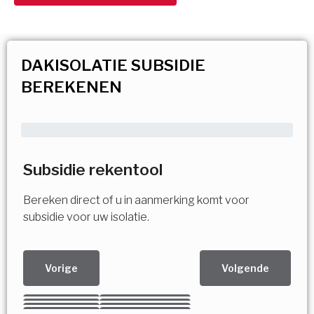
DAKISOLATIE SUBSIDIE
BEREKENEN
Subsidie rekentool
Bereken direct of u in aanmerking komt voor
subsidie voor uw isolatie.
Vorige
Volgende
Kies uw Isolatiemaatregel
Vorige
Volgende