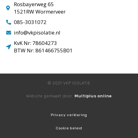
Rosbayerweg 65
1521RW Wormerveer
085-3031072
info@vkpisolatie.nl
KvK Nr: 78604273
BTW Nr: 861466755B01
© 2021 VKP ISOLATIE
Website gemaakt door:
Multiplus online
Privacy verklaring
Cookie beleid