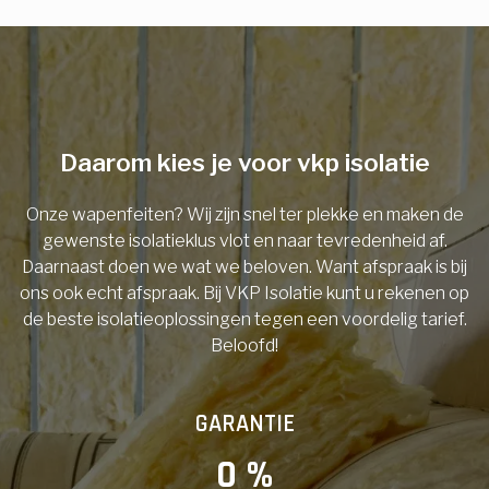
E-mail
Telefoonnummer
Daarom kies je voor vkp isolatie
Onze wapenfeiten? Wij zijn snel ter plekke en maken de
Vorige
gewenste isolatieklus vlot en naar tevredenheid af.
Daarnaast doen we wat we beloven. Want afspraak is bij
ons ook echt afspraak. Bij VKP Isolatie kunt u rekenen op
de beste isolatieoplossingen tegen een voordelig tarief.
Beloofd!
GARANTIE
0
 %