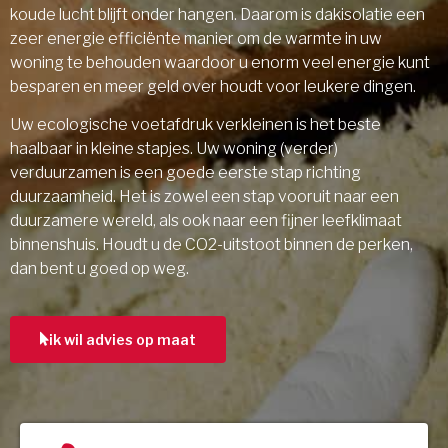
koude lucht blijft onder hangen. Daarom is dakisolatie een
zeer energie efficiënte manier om de warmte in uw
woning te behouden waardoor u enorm veel energie kunt
besparen en meer geld over houdt voor leukere dingen.
Uw ecologische voetafdruk verkleinen is het beste
haalbaar in kleine stapjes. Uw woning (verder)
verduurzamen is een goede eerste stap richting
duurzaamheid. Het is zowel een stap vooruit naar een
duurzamere wereld, als ook naar een fijner leefklimaat
binnenshuis. Houdt u de CO2-uitstoot binnen de perken,
dan bent u goed op weg.
ik wil advies op maat