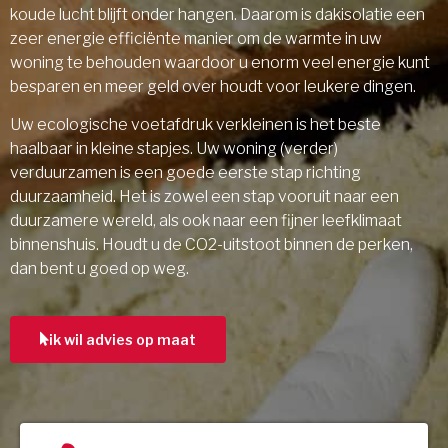
koude lucht blijft onder hangen. Daarom is dakisolatie een
zeer energie efficiënte manier om de warmte in uw
woning te behouden waardoor u enorm veel energie kunt
besparen en meer geld over houdt voor leukere dingen.
Uw ecologische voetafdruk verkleinen is het beste
haalbaar in kleine stapjes. Uw woning (verder)
verduurzamen is een goede eerste stap richting
duurzaamheid. Het is zowel een stap vooruit naar een
duurzamere wereld, als ook naar een fijner leefklimaat
binnenshuis. Houdt u de CO2-uitstoot binnen de perken,
dan bent u goed op weg.
ik wil advies op maat