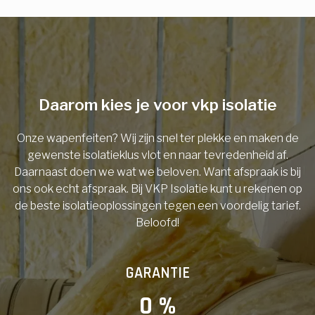
E-mail
Telefoonnummer
Daarom kies je voor vkp isolatie
Onze wapenfeiten? Wij zijn snel ter plekke en maken de
Vorige
gewenste isolatieklus vlot en naar tevredenheid af.
Daarnaast doen we wat we beloven. Want afspraak is bij
ons ook echt afspraak. Bij VKP Isolatie kunt u rekenen op
de beste isolatieoplossingen tegen een voordelig tarief.
Beloofd!
GARANTIE
0
 %