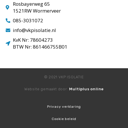
Rosbayerweg 65
1521RW Wormerveer
085-3031072
info@vkpisolatie.nl
KvK Nr: 78604273
BTW Nr: 861466755B01
© 2021 VKP ISOLATIE
Website gemaakt door:
Multiplus online
Privacy verklaring
Cookie beleid