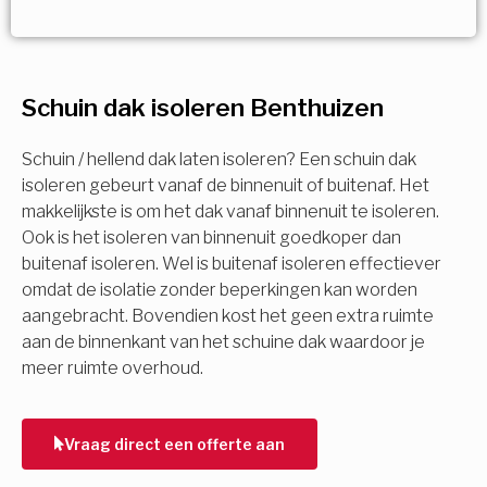
Vorige
Volgende
Vorige
Volgende
Ja!
Vorige
Volgende
Meerdere keuzes mogelijk
U komt in aanmerking voor
Schuin dak isoleren Benthuizen
Isolatiemaatregel
subsidie!
Spouwisolatie
Schuin / hellend dak laten isoleren? Een schuin dak
Vul uw gegevens in en ontvang nu direct uw
isoleren gebeurt vanaf de binnenuit of buitenaf. Het
berekening per mail.
makkelijkste is om het dak vanaf binnenuit te isoleren.
Vloerisolatie
Ook is het isoleren van binnenuit goedkoper dan
buitenaf isoleren. Wel is buitenaf isoleren effectiever
Dakisolatie
omdat de isolatie zonder beperkingen kan worden
Voornaam
aangebracht. Bovendien kost het geen extra ruimte
aan de binnenkant van het schuine dak waardoor je
Gevelisolatie
meer ruimte overhoud.
Achternaam
Vorige
Volgende
Vraag direct een offerte aan