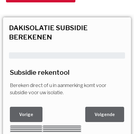
DAKISOLATIE SUBSIDIE
BEREKENEN
Subsidie rekentool
Bereken direct of u in aanmerking komt voor
subsidie voor uw isolatie.
Vorige
Volgende
Kies uw Isolatiemaatregel
Vorige
Volgende