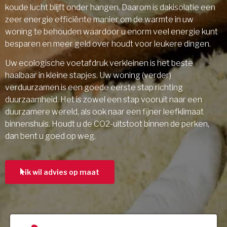
koude lucht blijft onder hangen. Daarom is dakisolatie een
zeer energie efficiënte manier om de warmte in uw
woning te behouden waardoor u enorm veel energie kunt
besparen en meer geld over houdt voor leukere dingen.
Uw ecologische voetafdruk verkleinen is het beste
haalbaar in kleine stapjes. Uw woning (verder)
verduurzamen is een goede eerste stap richting
duurzaamheid. Het is zowel een stap vooruit naar een
duurzamere wereld, als ook naar een fijner leefklimaat
binnenshuis. Houdt u de CO2-uitstoot binnen de perken,
dan bent u goed op weg.
ik wil advies op maat