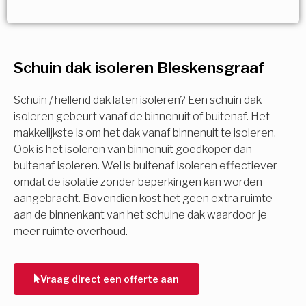
Vorige
Volgende
Vorige
Volgende
Ja!
Vorige
Volgende
Meerdere keuzes mogelijk
U komt in aanmerking voor
Schuin dak isoleren Bleskensgraaf
Isolatiemaatregel
subsidie!
Spouwisolatie
Schuin / hellend dak laten isoleren? Een schuin dak
Vul uw gegevens in en ontvang nu direct uw
isoleren gebeurt vanaf de binnenuit of buitenaf. Het
berekening per mail.
makkelijkste is om het dak vanaf binnenuit te isoleren.
Vloerisolatie
Ook is het isoleren van binnenuit goedkoper dan
buitenaf isoleren. Wel is buitenaf isoleren effectiever
Dakisolatie
omdat de isolatie zonder beperkingen kan worden
Voornaam
aangebracht. Bovendien kost het geen extra ruimte
aan de binnenkant van het schuine dak waardoor je
Gevelisolatie
meer ruimte overhoud.
Achternaam
Vorige
Volgende
Vraag direct een offerte aan