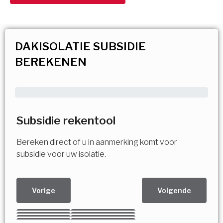
DAKISOLATIE SUBSIDIE
BEREKENEN
Subsidie rekentool
Bereken direct of u in aanmerking komt voor
subsidie voor uw isolatie.
Vorige
Volgende
Kies uw Isolatiemaatregel
Vorige
Volgende