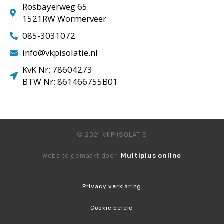
Rosbayerweg 65
1521RW Wormerveer
085-3031072
info@vkpisolatie.nl
KvK Nr: 78604273
BTW Nr: 861466755B01
© 2021 VKP ISOLATIE
Website gemaakt door:
Multiplus online
Privacy verklaring
Cookie beleid