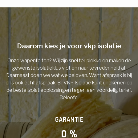
E-mail
Telefoonnummer
Daarom kies je voor vkp isolatie
Onze wapenfeiten? Wij zijn snel ter plekke en maken de
Vorige
gewenste isolatieklus vlot en naar tevredenheid af.
Daarnaast doen we wat we beloven. Want afspraak is bij
ons ook echt afspraak. Bij VKP Isolatie kunt u rekenen op
de beste isolatieoplossingen tegen een voordelig tarief.
Beloofd!
GARANTIE
0
 %