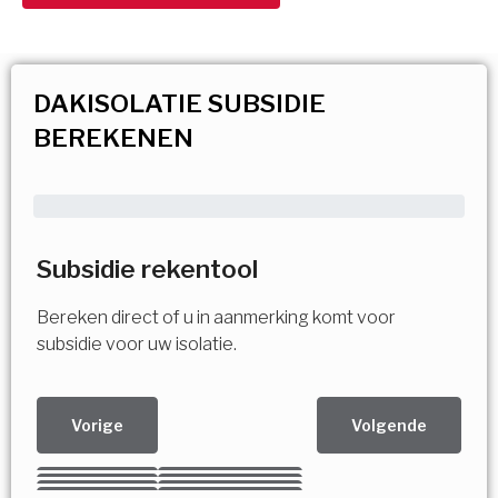
DAKISOLATIE SUBSIDIE
BEREKENEN
Subsidie rekentool
Bereken direct of u in aanmerking komt voor
subsidie voor uw isolatie.
Vorige
Volgende
Kies uw Isolatiemaatregel
Vorige
Volgende