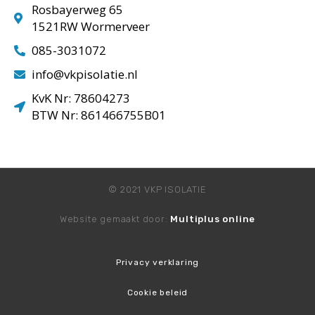
Rosbayerweg 65
1521RW Wormerveer
085-3031072
info@vkpisolatie.nl
KvK Nr: 78604273
BTW Nr: 861466755B01
© 2021 VKP ISOLATIE
Website gemaakt door:
Multiplus online
Privacy verklaring
Cookie beleid