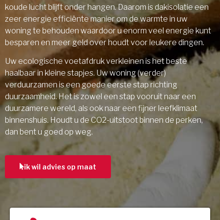
koude lucht blijft onder hangen. Daarom is dakisolatie een
zeer energie efficiënte manier om de warmte in uw
woning te behouden waardoor u enorm veel energie kunt
besparen en meer geld over houdt voor leukere dingen.
Uw ecologische voetafdruk verkleinen is het beste
haalbaar in kleine stapjes. Uw woning (verder)
verduurzamen is een goede eerste stap richting
duurzaamheid. Het is zowel een stap vooruit naar een
duurzamere wereld, als ook naar een fijner leefklimaat
binnenshuis. Houdt u de CO2-uitstoot binnen de perken,
dan bent u goed op weg.
ik wil advies op maat