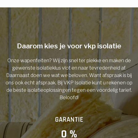
E-mail
Telefoonnummer
Daarom kies je voor vkp isolatie
Onze wapenfeiten? Wij zijn snel ter plekke en maken de
Vorige
gewenste isolatieklus vlot en naar tevredenheid af.
Daarnaast doen we wat we beloven. Want afspraak is bij
ons ook echt afspraak. Bij VKP Isolatie kunt u rekenen op
de beste isolatieoplossingen tegen een voordelig tarief.
Beloofd!
GARANTIE
0
 %