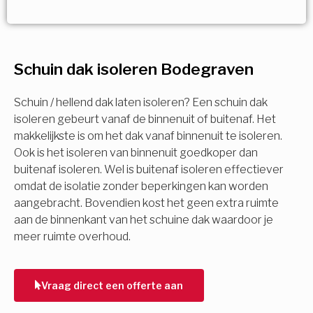
Vorige
Volgende
Vorige
Volgende
Ja!
Vorige
Volgende
Meerdere keuzes mogelijk
U komt in aanmerking voor
Schuin dak isoleren Bodegraven
Isolatiemaatregel
subsidie!
Spouwisolatie
Schuin / hellend dak laten isoleren? Een schuin dak
Vul uw gegevens in en ontvang nu direct uw
isoleren gebeurt vanaf de binnenuit of buitenaf. Het
berekening per mail.
makkelijkste is om het dak vanaf binnenuit te isoleren.
Vloerisolatie
Ook is het isoleren van binnenuit goedkoper dan
buitenaf isoleren. Wel is buitenaf isoleren effectiever
Dakisolatie
omdat de isolatie zonder beperkingen kan worden
Voornaam
aangebracht. Bovendien kost het geen extra ruimte
aan de binnenkant van het schuine dak waardoor je
Gevelisolatie
meer ruimte overhoud.
Achternaam
Vorige
Volgende
Vraag direct een offerte aan