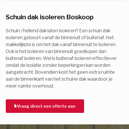
U komt in aanmerking voor
Schuin dak isoleren Boskoop
Isolatiemaatregel
subsidie!
Spouwisolatie
Schuin / hellend dak laten isoleren? Een schuin dak
Vul uw gegevens in en ontvang nu direct uw
isoleren gebeurt vanaf de binnenuit of buitenaf. Het
berekening per mail.
makkelijkste is om het dak vanaf binnenuit te isoleren.
Vloerisolatie
Ook is het isoleren van binnenuit goedkoper dan
buitenaf isoleren. Wel is buitenaf isoleren effectiever
Dakisolatie
omdat de isolatie zonder beperkingen kan worden
Voornaam
aangebracht. Bovendien kost het geen extra ruimte
aan de binnenkant van het schuine dak waardoor je
Gevelisolatie
meer ruimte overhoud.
Achternaam
Vorige
Volgende
Vraag direct een offerte aan
E-mail