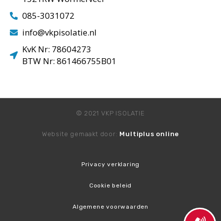
085-3031072
info@vkpisolatie.nl
KvK Nr: 78604273
BTW Nr: 861466755B01
© 2021 VKP ISOLATIE
Website gemaakt door:
Multiplus online
Privacy verklaring
Cookie beleid
Algemene voorwaarden