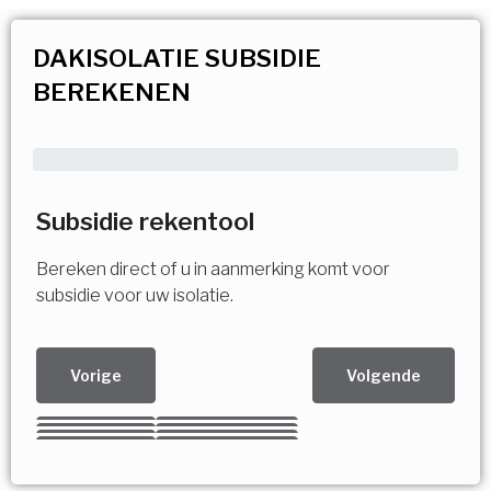
DAKISOLATIE SUBSIDIE
BEREKENEN
Subsidie rekentool
Bereken direct of u in aanmerking komt voor
subsidie voor uw isolatie.
Vorige
Volgende
Kies uw Isolatiemaatregel
Vorige
Volgende
Vorige
Volgende
Vorige
Volgende
Ja!
Vorige
Volgende
Meerdere keuzes mogelijk