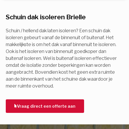
U komt in aanmerking voor
Schuin dak isoleren Brielle
Isolatiemaatregel
subsidie!
Spouwisolatie
Schuin / hellend dak laten isoleren? Een schuin dak
Vul uw gegevens in en ontvang nu direct uw
isoleren gebeurt vanaf de binnenuit of buitenaf. Het
berekening per mail.
makkelijkste is om het dak vanaf binnenuit te isoleren.
Vloerisolatie
Ook is het isoleren van binnenuit goedkoper dan
buitenaf isoleren. Wel is buitenaf isoleren effectiever
Dakisolatie
omdat de isolatie zonder beperkingen kan worden
Voornaam
aangebracht. Bovendien kost het geen extra ruimte
aan de binnenkant van het schuine dak waardoor je
Gevelisolatie
meer ruimte overhoud.
Achternaam
Vorige
Volgende
Vraag direct een offerte aan
E-mail