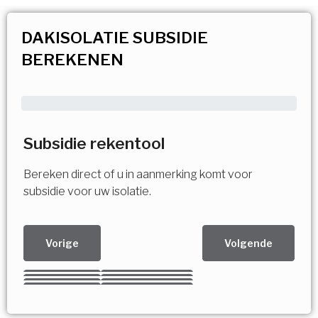
DAKISOLATIE SUBSIDIE
BEREKENEN
Subsidie rekentool
Bereken direct of u in aanmerking komt voor
subsidie voor uw isolatie.
Vorige
Volgende
Kies uw Isolatiemaatregel
Vorige
Volgende
Vorige
Volgende
Vorige
Volgende
Ja!
Vorige
Volgende
Meerdere keuzes mogelijk