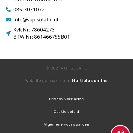
085-3031072
info@vkpisolatie.nl
KvK Nr: 78604273
BTW Nr: 861466755B01
© 2021 VKP ISOLATIE
Website gemaakt door:
Multiplus online
Privacy verklaring
Cookie beleid
Algemene voorwaarden