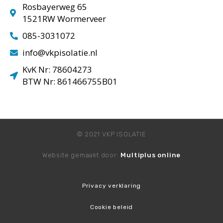
Rosbayerweg 65
1521RW Wormerveer
085-3031072
info@vkpisolatie.nl
KvK Nr: 78604273
BTW Nr: 861466755B01
© 2021 VKP ISOLATIE
Website gemaakt door:
Multiplus online
Privacy verklaring
Cookie beleid