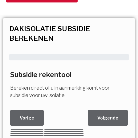
DAKISOLATIE SUBSIDIE
BEREKENEN
Subsidie rekentool
Bereken direct of u in aanmerking komt voor
subsidie voor uw isolatie.
Vorige
Volgende
Kies uw Isolatiemaatregel
Vorige
Volgende