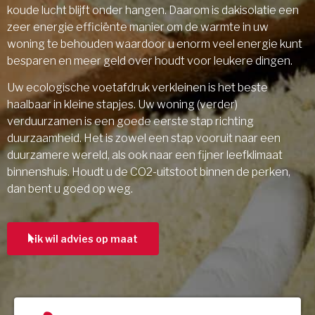
koude lucht blijft onder hangen. Daarom is dakisolatie een
zeer energie efficiënte manier om de warmte in uw
woning te behouden waardoor u enorm veel energie kunt
besparen en meer geld over houdt voor leukere dingen.
Uw ecologische voetafdruk verkleinen is het beste
haalbaar in kleine stapjes. Uw woning (verder)
verduurzamen is een goede eerste stap richting
duurzaamheid. Het is zowel een stap vooruit naar een
duurzamere wereld, als ook naar een fijner leefklimaat
binnenshuis. Houdt u de CO2-uitstoot binnen de perken,
dan bent u goed op weg.
ik wil advies op maat