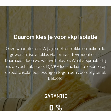
E-mail
Telefoonnummer
Daarom kies je voor vkp isolatie
Onze wapenfeiten? Wij zijn snel ter plekke en maken de
Vorige
gewenste isolatieklus vlot en naar tevredenheid af.
Daarnaast doen we wat we beloven. Want afspraak is bij
ons ook echt afspraak. Bij VKP Isolatie kunt u rekenen op
de beste isolatieoplossingen tegen een voordelig tarief.
Beloofd!
GARANTIE
0
 %