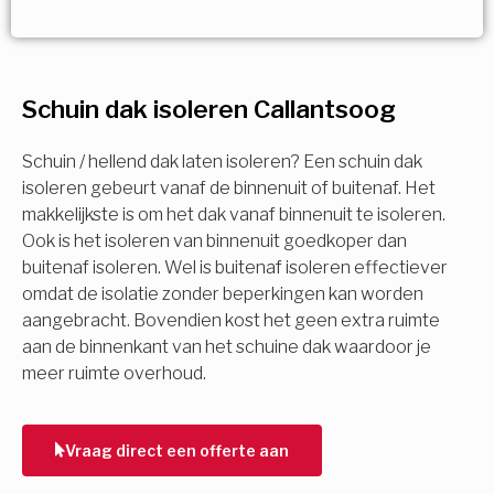
Vorige
Volgende
Vorige
Volgende
Ja!
Vorige
Volgende
Meerdere keuzes mogelijk
U komt in aanmerking voor
Schuin dak isoleren Callantsoog
Isolatiemaatregel
subsidie!
Spouwisolatie
Schuin / hellend dak laten isoleren? Een schuin dak
Vul uw gegevens in en ontvang nu direct uw
isoleren gebeurt vanaf de binnenuit of buitenaf. Het
berekening per mail.
makkelijkste is om het dak vanaf binnenuit te isoleren.
Vloerisolatie
Ook is het isoleren van binnenuit goedkoper dan
buitenaf isoleren. Wel is buitenaf isoleren effectiever
Dakisolatie
omdat de isolatie zonder beperkingen kan worden
Voornaam
aangebracht. Bovendien kost het geen extra ruimte
aan de binnenkant van het schuine dak waardoor je
Gevelisolatie
meer ruimte overhoud.
Achternaam
Vorige
Volgende
Vraag direct een offerte aan