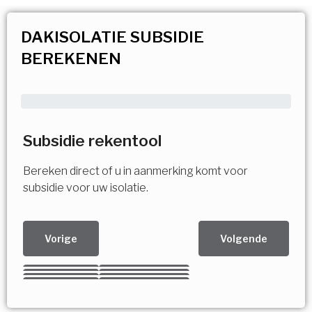
DAKISOLATIE SUBSIDIE
BEREKENEN
Subsidie rekentool
Bereken direct of u in aanmerking komt voor
subsidie voor uw isolatie.
Vorige
Volgende
Kies uw Isolatiemaatregel
Vorige
Volgende
Vorige
Volgende
Vorige
Volgende
Ja!
Vorige
Volgende
Meerdere keuzes mogelijk