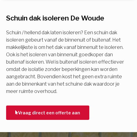
U komt in aanmerking voor
Schuin dak isoleren De Woude
Isolatiemaatregel
subsidie!
Spouwisolatie
Schuin / hellend dak laten isoleren? Een schuin dak
Vul uw gegevens in en ontvang nu direct uw
isoleren gebeurt vanaf de binnenuit of buitenaf. Het
berekening per mail.
makkelijkste is om het dak vanaf binnenuit te isoleren.
Vloerisolatie
Ook is het isoleren van binnenuit goedkoper dan
buitenaf isoleren. Wel is buitenaf isoleren effectiever
Dakisolatie
omdat de isolatie zonder beperkingen kan worden
Voornaam
aangebracht. Bovendien kost het geen extra ruimte
aan de binnenkant van het schuine dak waardoor je
Gevelisolatie
meer ruimte overhoud.
Achternaam
Vorige
Volgende
Vraag direct een offerte aan
E-mail