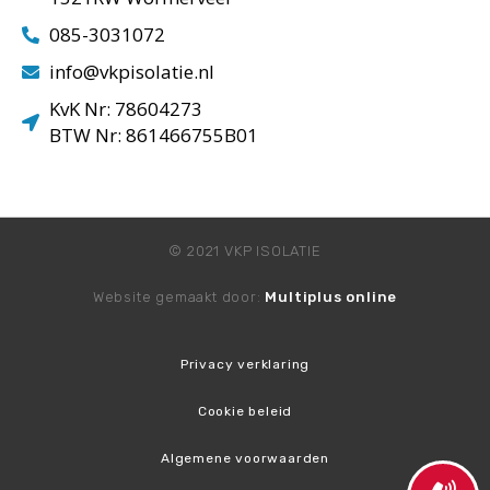
085-3031072
info@vkpisolatie.nl
KvK Nr: 78604273
BTW Nr: 861466755B01
© 2021 VKP ISOLATIE
Website gemaakt door:
Multiplus online
Privacy verklaring
Cookie beleid
Algemene voorwaarden