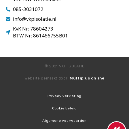
085-3031072
info@vkpisolatie.nl
KvK Nr: 78604273
BTW Nr: 861466755B01
© 2021 VKP ISOLATIE
Website gemaakt door:
Multiplus online
Privacy verklaring
Cookie beleid
Algemene voorwaarden