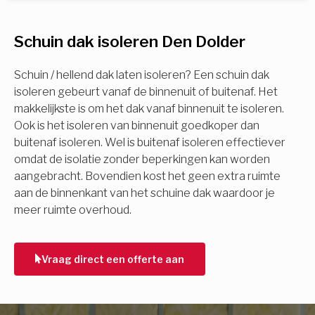
U komt in aanmerking voor
Schuin dak isoleren Den Dolder
Isolatiemaatregel
subsidie!
Spouwisolatie
Schuin / hellend dak laten isoleren? Een schuin dak
Vul uw gegevens in en ontvang nu direct uw
isoleren gebeurt vanaf de binnenuit of buitenaf. Het
berekening per mail.
makkelijkste is om het dak vanaf binnenuit te isoleren.
Vloerisolatie
Ook is het isoleren van binnenuit goedkoper dan
buitenaf isoleren. Wel is buitenaf isoleren effectiever
Dakisolatie
omdat de isolatie zonder beperkingen kan worden
Voornaam
aangebracht. Bovendien kost het geen extra ruimte
aan de binnenkant van het schuine dak waardoor je
Gevelisolatie
meer ruimte overhoud.
Achternaam
Vorige
Volgende
Vraag direct een offerte aan
E-mail