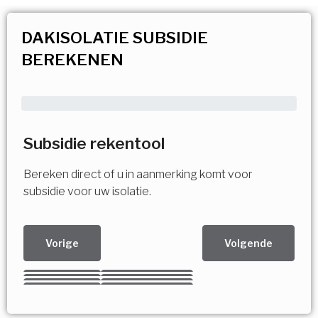
DAKISOLATIE SUBSIDIE
BEREKENEN
Subsidie rekentool
Bereken direct of u in aanmerking komt voor
subsidie voor uw isolatie.
Vorige
Volgende
Kies uw Isolatiemaatregel
Vorige
Volgende
Vorige
Volgende
Vorige
Volgende
Ja!
Vorige
Volgende
Meerdere keuzes mogelijk