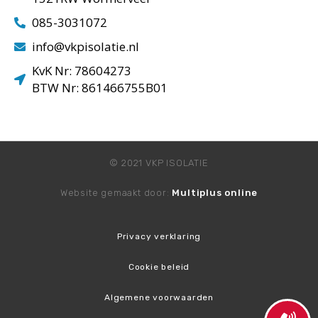
085-3031072
info@vkpisolatie.nl
KvK Nr: 78604273
BTW Nr: 861466755B01
© 2021 VKP ISOLATIE
Website gemaakt door:
Multiplus online
Privacy verklaring
Cookie beleid
Algemene voorwaarden