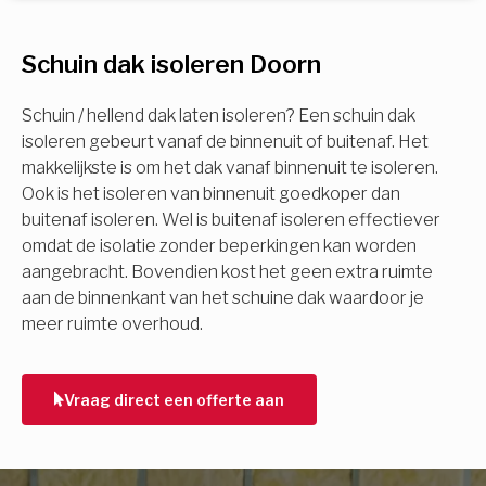
U komt in aanmerking voor
Schuin dak isoleren Doorn
Isolatiemaatregel
subsidie!
Spouwisolatie
Schuin / hellend dak laten isoleren? Een schuin dak
Vul uw gegevens in en ontvang nu direct uw
isoleren gebeurt vanaf de binnenuit of buitenaf. Het
berekening per mail.
makkelijkste is om het dak vanaf binnenuit te isoleren.
Vloerisolatie
Ook is het isoleren van binnenuit goedkoper dan
buitenaf isoleren. Wel is buitenaf isoleren effectiever
Dakisolatie
omdat de isolatie zonder beperkingen kan worden
Voornaam
aangebracht. Bovendien kost het geen extra ruimte
aan de binnenkant van het schuine dak waardoor je
Gevelisolatie
meer ruimte overhoud.
Achternaam
Vorige
Volgende
Vraag direct een offerte aan
E-mail