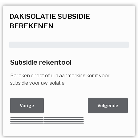
DAKISOLATIE SUBSIDIE
BEREKENEN
Subsidie rekentool
Bereken direct of u in aanmerking komt voor
subsidie voor uw isolatie.
Vorige
Volgende
Kies uw Isolatiemaatregel
Vorige
Volgende
Vorige
Volgende
Vorige
Volgende
Ja!
Vorige
Volgende
Meerdere keuzes mogelijk