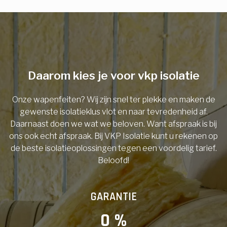
E-mail
Telefoonnummer
Daarom kies je voor vkp isolatie
Onze wapenfeiten? Wij zijn snel ter plekke en maken de
Vorige
gewenste isolatieklus vlot en naar tevredenheid af.
Daarnaast doen we wat we beloven. Want afspraak is bij
ons ook echt afspraak. Bij VKP Isolatie kunt u rekenen op
de beste isolatieoplossingen tegen een voordelig tarief.
Beloofd!
GARANTIE
0
 %