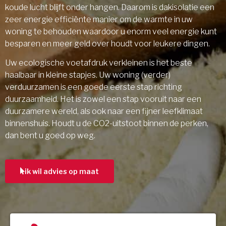
koude lucht blijft onder hangen. Daarom is dakisolatie een
zeer energie efficiënte manier om de warmte in uw
woning te behouden waardoor u enorm veel energie kunt
besparen en meer geld over houdt voor leukere dingen.
Uw ecologische voetafdruk verkleinen is het beste
haalbaar in kleine stapjes. Uw woning (verder)
verduurzamen is een goede eerste stap richting
duurzaamheid. Het is zowel een stap vooruit naar een
duurzamere wereld, als ook naar een fijner leefklimaat
binnenshuis. Houdt u de CO2-uitstoot binnen de perken,
dan bent u goed op weg.
ik wil advies op maat