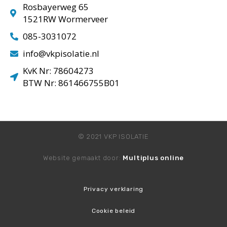
Rosbayerweg 65
1521RW Wormerveer
085-3031072
info@vkpisolatie.nl
KvK Nr: 78604273
BTW Nr: 861466755B01
© 2021 VKP ISOLATIE
Website gemaakt door:
Multiplus online
Privacy verklaring
Cookie beleid