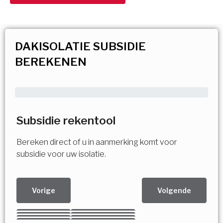
DAKISOLATIE SUBSIDIE
BEREKENEN
Subsidie rekentool
Bereken direct of u in aanmerking komt voor
subsidie voor uw isolatie.
Vorige
Volgende
Kies uw Isolatiemaatregel
Vorige
Volgende