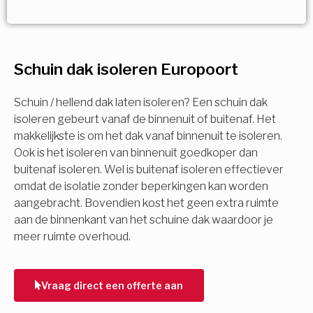
Vorige
Volgende
Vorige
Volgende
Ja!
Vorige
Volgende
Meerdere keuzes mogelijk
U komt in aanmerking voor
Schuin dak isoleren Europoort
Isolatiemaatregel
subsidie!
Spouwisolatie
Schuin / hellend dak laten isoleren? Een schuin dak
Vul uw gegevens in en ontvang nu direct uw
isoleren gebeurt vanaf de binnenuit of buitenaf. Het
berekening per mail.
makkelijkste is om het dak vanaf binnenuit te isoleren.
Vloerisolatie
Ook is het isoleren van binnenuit goedkoper dan
buitenaf isoleren. Wel is buitenaf isoleren effectiever
Dakisolatie
omdat de isolatie zonder beperkingen kan worden
Voornaam
aangebracht. Bovendien kost het geen extra ruimte
aan de binnenkant van het schuine dak waardoor je
Gevelisolatie
meer ruimte overhoud.
Achternaam
Vorige
Volgende
Vraag direct een offerte aan