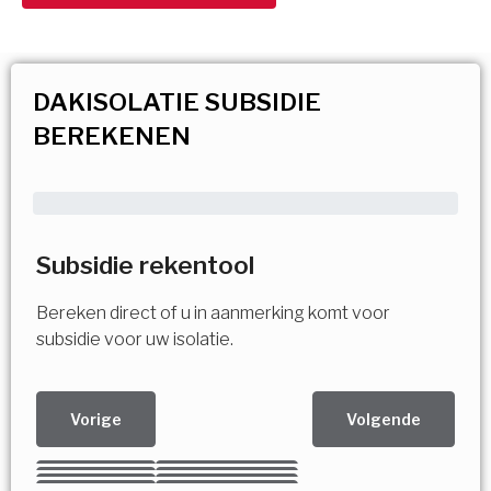
DAKISOLATIE SUBSIDIE
BEREKENEN
Subsidie rekentool
Bereken direct of u in aanmerking komt voor
subsidie voor uw isolatie.
Vorige
Volgende
Kies uw Isolatiemaatregel
Vorige
Volgende