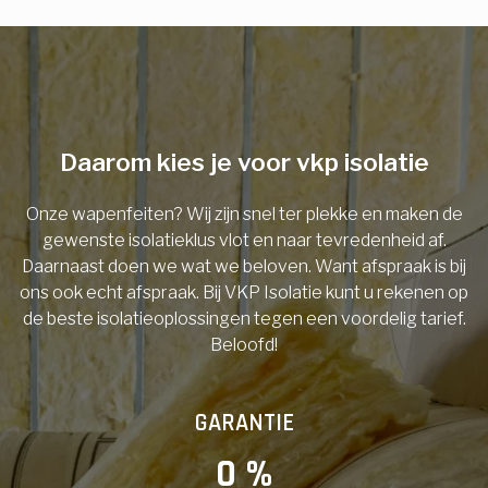
E-mail
Telefoonnummer
Daarom kies je voor vkp isolatie
Onze wapenfeiten? Wij zijn snel ter plekke en maken de
Vorige
gewenste isolatieklus vlot en naar tevredenheid af.
Daarnaast doen we wat we beloven. Want afspraak is bij
ons ook echt afspraak. Bij VKP Isolatie kunt u rekenen op
de beste isolatieoplossingen tegen een voordelig tarief.
Beloofd!
GARANTIE
0
 %