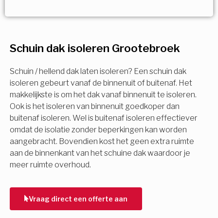
Vorige
Volgende
Vorige
Volgende
Ja!
Vorige
Volgende
Meerdere keuzes mogelijk
U komt in aanmerking voor
Schuin dak isoleren Grootebroek
Isolatiemaatregel
subsidie!
Spouwisolatie
Schuin / hellend dak laten isoleren? Een schuin dak
Vul uw gegevens in en ontvang nu direct uw
isoleren gebeurt vanaf de binnenuit of buitenaf. Het
berekening per mail.
makkelijkste is om het dak vanaf binnenuit te isoleren.
Vloerisolatie
Ook is het isoleren van binnenuit goedkoper dan
buitenaf isoleren. Wel is buitenaf isoleren effectiever
Dakisolatie
omdat de isolatie zonder beperkingen kan worden
Voornaam
aangebracht. Bovendien kost het geen extra ruimte
aan de binnenkant van het schuine dak waardoor je
Gevelisolatie
meer ruimte overhoud.
Achternaam
Vorige
Volgende
Vraag direct een offerte aan