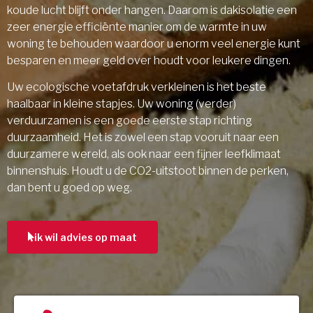
koude lucht blijft onder hangen. Daarom is dakisolatie een
zeer energie efficiënte manier om de warmte in uw
woning te behouden waardoor u enorm veel energie kunt
besparen en meer geld over houdt voor leukere dingen.
Uw ecologische voetafdruk verkleinen is het beste
haalbaar in kleine stapjes. Uw woning (verder)
verduurzamen is een goede eerste stap richting
duurzaamheid. Het is zowel een stap vooruit naar een
duurzamere wereld, als ook naar een fijner leefklimaat
binnenshuis. Houdt u de CO2-uitstoot binnen de perken,
dan bent u goed op weg.
ik wil advies op maat