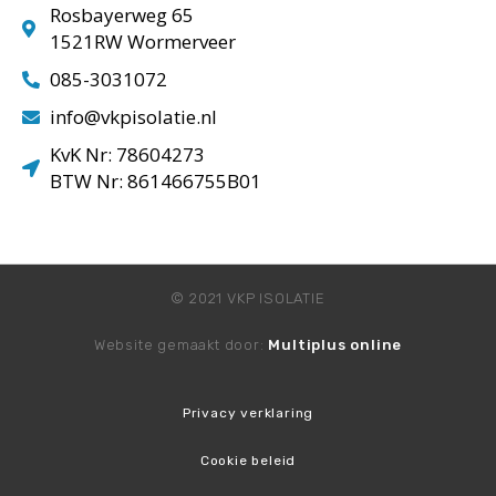
Rosbayerweg 65
1521RW Wormerveer
085-3031072
info@vkpisolatie.nl
KvK Nr: 78604273
BTW Nr: 861466755B01
© 2021 VKP ISOLATIE
Website gemaakt door:
Multiplus online
Privacy verklaring
Cookie beleid