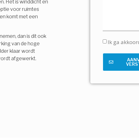
n. Het is winddicht en
ptie voor ruimtes
t en komt met een
nemen, dan is dit ook
Ik ga akkoo
rking van de hoge
lder klaar wordt
wordt afgewerkt.
AAN
VERS