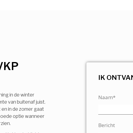
VKP
IK ONTVA
ning in de winter
Naam*
e van buitenaf juist.
t en in de zomer gaat
n goede optie wanneer
rzien.
Bericht