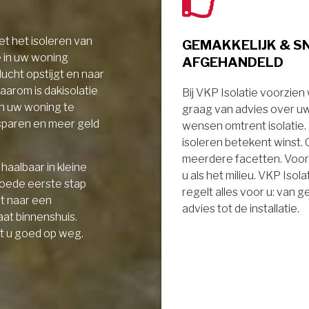
t het isoleren van
GEMAKKELIJK & S
e in uw woning
AFGEHANDELD
ucht opstijgt en naar
aarom is dakisolatie
Bij VKP Isolatie voorzien
in uw woning te
graag van advies over u
sparen en meer geld
wensen omtrent isolatie
isoleren betekent winst.
meerdere facetten. Voor
haalbaar in kleine
u als het milieu. VKP Isola
goede eerste stap
regelt alles voor u: van 
it naar een
advies tot de installatie.
aat binnenshuis.
t u goed op weg.