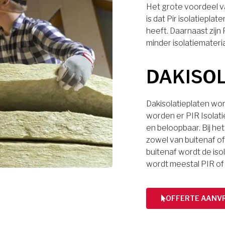
Het grote voordeel va
is dat Pir isolatiep
heeft. Daarnaast zijn
minder isolatiemateri
DAKISO
Dakisolatieplaten wor
worden er PIR Isolati
en beloopbaar. Bij het
zowel van buitenaf of 
buitenaf wordt de iso
wordt meestal PIR of
OFFERTE AANV