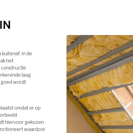
IN
buitenaf. In de
dak het
 constructie
terkerende laag
r goed wordt
plaatst omdat er op
oorbeeld
rdt hiervoor gekozen
functioneert waardoor