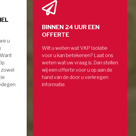
NEL
BINNEN 24 UUR EEN
OFFERTE
 we u
w
Wilt u weten wat VKP Isolatie
. Want
voor u kan betekenen? Laat ons
 Op
weten wat uw vraag is. Dan stellen
 zowel
wij een offerte voor u op aan de
tie
hand van de door u verkregen
gedegen
informatie.