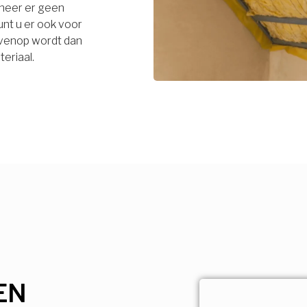
neer er geen
unt u er ook voor
bovenop wordt dan
eriaal.
EN