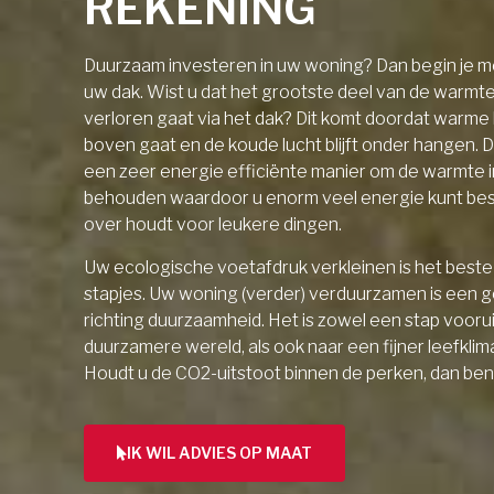
REKENING
Duurzaam investeren in uw woning? Dan begin je me
uw dak. Wist u dat het grootste deel van de warmt
verloren gaat via het dak? Dit komt doordat warme l
boven gaat en de koude lucht blijft onder hangen. D
een zeer energie efficiënte manier om de warmte 
behouden waardoor u enorm veel energie kunt be
over houdt voor leukere dingen.
Uw ecologische voetafdruk verkleinen is het beste 
stapjes. Uw woning (verder) verduurzamen is een 
richting duurzaamheid. Het is zowel een stap vooru
duurzamere wereld, als ook naar een fijner leefklim
Houdt u de CO2-uitstoot binnen de perken, dan ben
IK WIL ADVIES OP MAAT