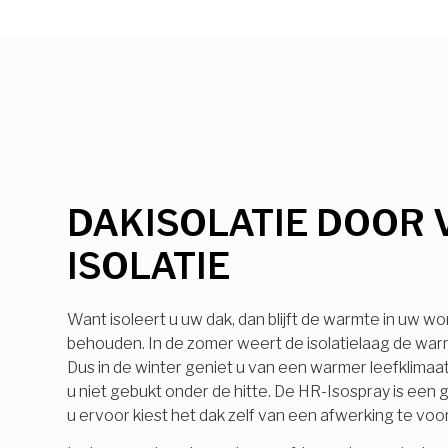
DAKISOLATIE DOOR 
ISOLATIE
Want isoleert u uw dak, dan blijft de warmte in uw wo
behouden. In de zomer weert de isolatielaag de warmt
Dus in de winter geniet u van een warmer leefklimaa
u niet gebukt onder de hitte. De HR-Isospray is ee
u ervoor kiest het dak zelf van een afwerking te voo