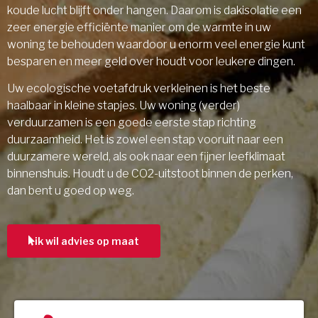
koude lucht blijft onder hangen. Daarom is dakisolatie een
zeer energie efficiënte manier om de warmte in uw
woning te behouden waardoor u enorm veel energie kunt
besparen en meer geld over houdt voor leukere dingen.
Uw ecologische voetafdruk verkleinen is het beste
haalbaar in kleine stapjes. Uw woning (verder)
verduurzamen is een goede eerste stap richting
duurzaamheid. Het is zowel een stap vooruit naar een
duurzamere wereld, als ook naar een fijner leefklimaat
binnenshuis. Houdt u de CO2-uitstoot binnen de perken,
dan bent u goed op weg.
ik wil advies op maat