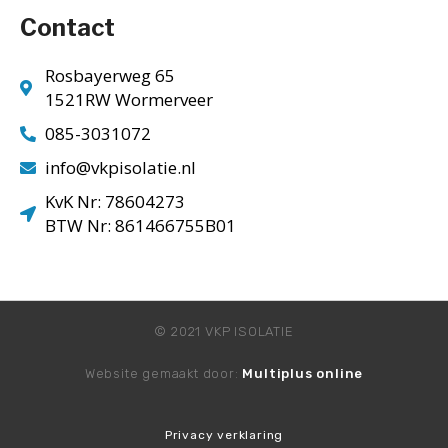
Contact
Rosbayerweg 65
1521RW Wormerveer
085-3031072
info@vkpisolatie.nl
KvK Nr: 78604273
BTW Nr: 861466755B01
© 2021 VKP ISOLATIE
Website gemaakt door:
Multiplus online
Privacy verklaring