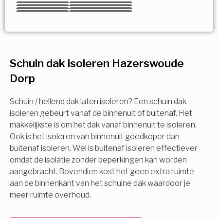
Kies uw Isolatiemaatregel
Vorige
Volgende
Vorige
Volgende
Vorige
Volgende
Ja!
Vorige
Volgende
Meerdere keuzes mogelijk
U komt in aanmerking voor
Schuin dak isoleren Hazerswoude
Isolatiemaatregel
subsidie!
Dorp
Spouwisolatie
Vul uw gegevens in en ontvang nu direct uw
berekening per mail.
Schuin / hellend dak laten isoleren? Een schuin dak
Vloerisolatie
isoleren gebeurt vanaf de binnenuit of buitenaf. Het
makkelijkste is om het dak vanaf binnenuit te isoleren.
Ook is het isoleren van binnenuit goedkoper dan
Dakisolatie
Voornaam
buitenaf isoleren. Wel is buitenaf isoleren effectiever
omdat de isolatie zonder beperkingen kan worden
Gevelisolatie
aangebracht. Bovendien kost het geen extra ruimte
aan de binnenkant van het schuine dak waardoor je
Achternaam
meer ruimte overhoud.
Vorige
Volgende