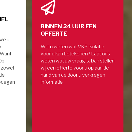
NEL
BINNEN 24 UUR EEN
OFFERTE
 we u
w
Wilt u weten wat VKP Isolatie
. Want
voor u kan betekenen? Laat ons
 Op
weten wat uw vraag is. Dan stellen
 zowel
wij een offerte voor u op aan de
tie
hand van de door u verkregen
gedegen
informatie.