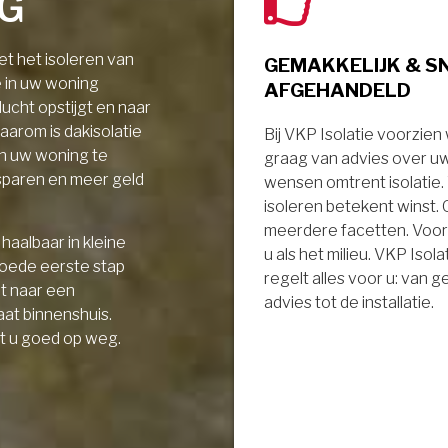
NG
t het isoleren van
GEMAKKELIJK & S
e in uw woning
AFGEHANDELD
ucht opstijgt en naar
aarom is dakisolatie
Bij VKP Isolatie voorzien
in uw woning te
graag van advies over u
sparen en meer geld
wensen omtrent isolatie
isoleren betekent winst.
meerdere facetten. Voor
haalbaar in kleine
u als het milieu. VKP Isola
goede eerste stap
regelt alles voor u: van 
it naar een
advies tot de installatie.
aat binnenshuis.
t u goed op weg.