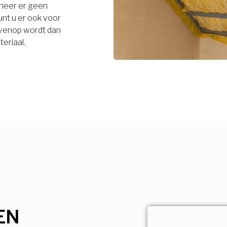
neer er geen
unt u er ook voor
bovenop wordt dan
eriaal.
EN