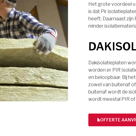
Het grote voordeel va
is dat Pir isolatiep
heeft. Daarnaast zijn
minder isolatiemateri
DAKISO
Dakisolatieplaten wor
worden er PIR Isolati
en beloopbaar. Bij het
zowel van buitenaf of 
buitenaf wordt de iso
wordt meestal PIR of
OFFERTE AANV