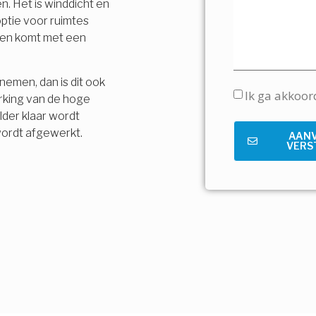
n. Het is winddicht en
ptie voor ruimtes
t en komt met een
nemen, dan is dit ook
Ik ga akkoo
rking van de hoge
lder klaar wordt
wordt afgewerkt.
AAN
VERS