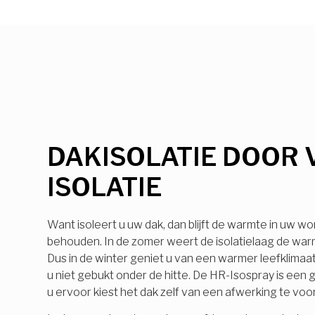
DAKISOLATIE DOOR 
ISOLATIE
Want isoleert u uw dak, dan blijft de warmte in uw wo
behouden. In de zomer weert de isolatielaag de warmt
Dus in de winter geniet u van een warmer leefklimaa
u niet gebukt onder de hitte. De HR-Isospray is ee
u ervoor kiest het dak zelf van een afwerking te voo