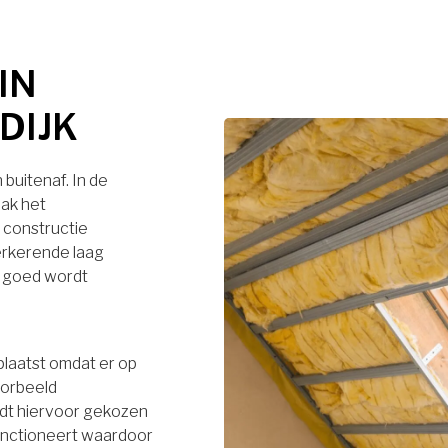
IN
DIJK
buitenaf. In de
dak het
 constructie
terkerende laag
r goed wordt
plaatst omdat er op
oorbeeld
rdt hiervoor gekozen
functioneert waardoor