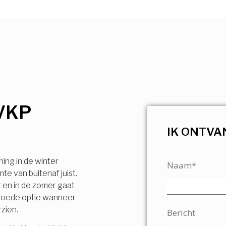
VKP
IK ONTVA
ning in de winter
Naam*
e van buitenaf juist.
t en in de zomer gaat
n goede optie wanneer
rzien.
Bericht