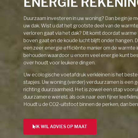
ENERGIE REKENI
Duurzaam investeren in uw woning? Dan begin je me
uw dak. Wist u dat het grootste deel van de warmt
verloren gaat via het dak? Dit komt doordat warme l
boven gaat en de koude lucht blijft onder hangen. D
een zeer energie efficiënte manier om de warmte 
behouden waardoor u enorm veel energie kunt be
over houdt voor leukere dingen.
Uw ecologische voetafdruk verkleinen is het beste 
stapjes. Uw woning (verder) verduurzamen is een 
richting duurzaamheid. Het is zowel een stap vooru
duurzamere wereld, als ook naar een fijner leefklim
Houdt u de CO2-uitstoot binnen de perken, dan ben
IK WIL ADVIES OP MAAT