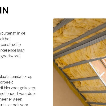
IN
buitenaf. In de
dak het
 constructie
terkerende laag
r goed wordt
plaatst omdat er op
oorbeeld
rdt hiervoor gekozen
functioneert waardoor
neer er geen
unt u er ook voor