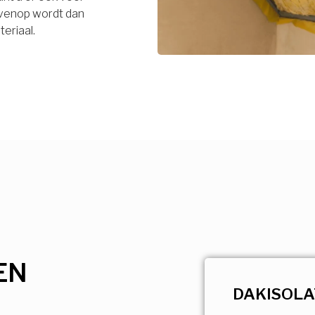
bovenop wordt dan
eriaal.
EN
DAKISOLA