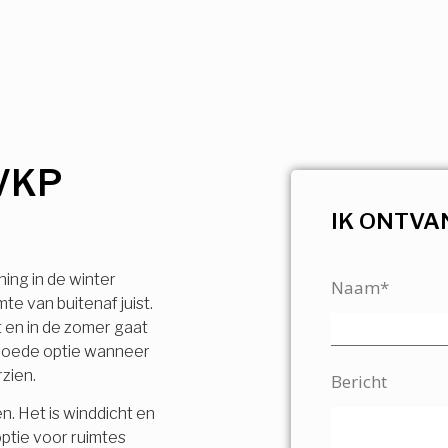
VKP
IK ONTVA
ning in de winter
Naam*
e van buitenaf juist.
t en in de zomer gaat
n goede optie wanneer
rzien.
Bericht
n. Het is winddicht en
ptie voor ruimtes