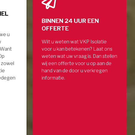
NEL
BINNEN 24 UUR EEN
OFFERTE
 we u
w
Wilt u weten wat VKP Isolatie
. Want
voor u kan betekenen? Laat ons
 Op
weten wat uw vraag is. Dan stellen
 zowel
wij een offerte voor u op aan de
tie
hand van de door u verkregen
gedegen
informatie.