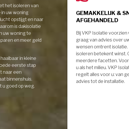
t het isoleren van
GEMAKKELIJK & S
e in uw woning
AFGEHANDELD
ucht opstijgt en naar
aarom is dakisolatie
Bij VKP Isolatie voorzien
in uw woning te
graag van advies over u
sparen en meer geld
wensen omtrent isolatie
isoleren betekent winst.
haalbaar in kleine
meerdere facetten. Voor
goede eerste stap
u als het milieu. VKP Isola
it naar een
regelt alles voor u: van 
aat binnenshuis.
advies tot de installatie.
t u goed op weg.