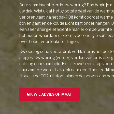
Duurzaam investeren in uw woning? Dan begin je me
uw dak. Wist u dat het grootste deel van de warmt
verloren gaat via het dak? Dit komt doordat warme l
boven gaat en de koude lucht blijft onder hangen. D
een zeer energie efficiënte manier om de warmte 
behouden waardoor u enorm veel energie kunt be
over houdt voor leukere dingen.
Uw ecologische voetafdruk verkleinen is het beste 
stapjes. Uw woning (verder) verduurzamen is een 
richting duurzaamheid. Het is zowel een stap vooru
duurzamere wereld, als ook naar een fijner leefklim
Houdt u de CO2-uitstoot binnen de perken, dan ben
IK WIL ADVIES OP MAAT