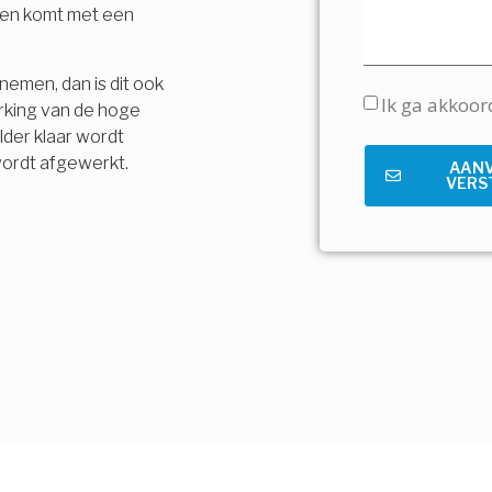
t en komt met een
nemen, dan is dit ook
Ik ga akkoo
rking van de hoge
lder klaar wordt
wordt afgewerkt.
AAN
VERS