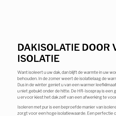
DAKISOLATIE DOOR 
ISOLATIE
Want isoleert u uw dak, dan blijft de warmte in uw wo
behouden. In de zomer weert de isolatielaag de warmt
Dus in de winter geniet u van een warmer leefklimaa
u niet gebukt onder de hitte. De HR-Isospray is ee
u ervoor kiest het dak zelf van een afwerking te voo
Isoleren met pur is een beproefde manier van isolere
zorgt voor een hoge isolatiewaarde. Een perfectie o