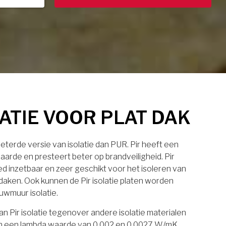
LATIE VOOR PLAT DAK
rbeterde versie van isolatie dan PUR. Pir heeft een
aarde en presteert beter op brandveiligheid. Pir
eed inzetbaar en zeer geschikt voor het isoleren van
daken. Ook kunnen de Pir isolatie platen worden
uwmuur isolatie.
n Pir isolatie tegenover andere isolatie materialen
laten een lambda waarde van 0.002 en 0.0027 W/mK