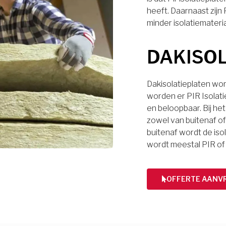
heeft. Daarnaast zijn
minder isolatiemateri
DAKISO
Dakisolatieplaten wor
worden er PIR Isolati
en beloopbaar. Bij het
zowel van buitenaf of 
buitenaf wordt de iso
wordt meestal PIR of
OFFERTE AANV