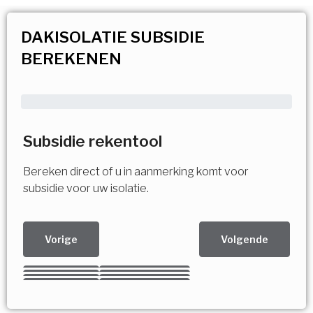
DAKISOLATIE SUBSIDIE
BEREKENEN
Subsidie rekentool
Bereken direct of u in aanmerking komt voor
subsidie voor uw isolatie.
Vorige
Volgende
Kies uw Isolatiemaatregel
Vorige
Volgende
Vorige
Volgende
Vorige
Volgende
Ja!
Vorige
Volgende
Meerdere keuzes mogelijk