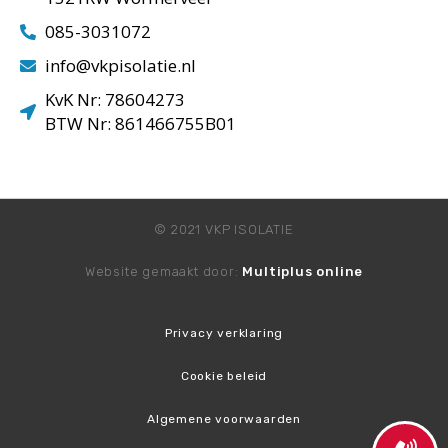
085-3031072
info@vkpisolatie.nl
KvK Nr: 78604273
BTW Nr: 861466755B01
© 2021 VKP ISOLATIE
Website gemaakt door:
Multiplus online
Privacy verklaring
Cookie beleid
Algemene voorwaarden