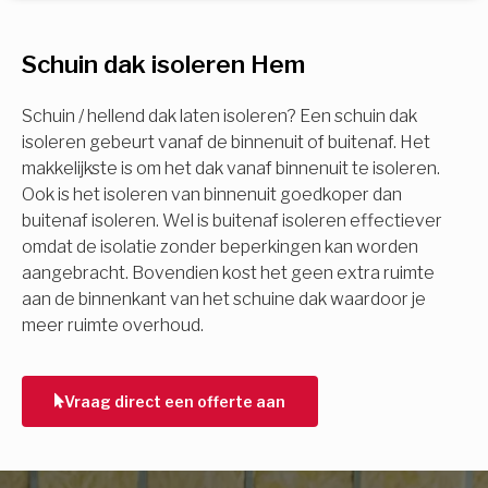
U komt in aanmerking voor
Schuin dak isoleren Hem
Isolatiemaatregel
subsidie!
Spouwisolatie
Schuin / hellend dak laten isoleren? Een schuin dak
Vul uw gegevens in en ontvang nu direct uw
isoleren gebeurt vanaf de binnenuit of buitenaf. Het
berekening per mail.
makkelijkste is om het dak vanaf binnenuit te isoleren.
Vloerisolatie
Ook is het isoleren van binnenuit goedkoper dan
buitenaf isoleren. Wel is buitenaf isoleren effectiever
Dakisolatie
omdat de isolatie zonder beperkingen kan worden
Voornaam
aangebracht. Bovendien kost het geen extra ruimte
aan de binnenkant van het schuine dak waardoor je
Gevelisolatie
meer ruimte overhoud.
Achternaam
Vorige
Volgende
Vraag direct een offerte aan
E-mail