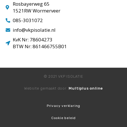
Rosbayerweg 65
1521RW Wormerveer
085-3031072
info@vkpisolatie.nl
KvK Nr: 78604273
BTW Nr: 861466755B01
© 2021 VKP ISOLATIE
Website gemaakt door:
Multiplus online
Privacy verklaring
Cookie beleid