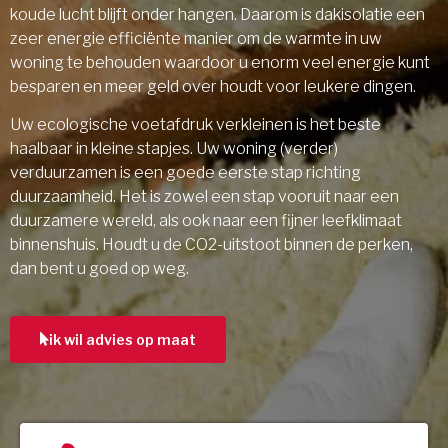
koude lucht blijft onder hangen. Daarom is dakisolatie een
zeer energie efficiënte manier om de warmte in uw
woning te behouden waardoor u enorm veel energie kunt
besparen en meer geld over houdt voor leukere dingen.
Uw ecologische voetafdruk verkleinen is het beste
haalbaar in kleine stapjes. Uw woning (verder)
verduurzamen is een goede eerste stap richting
duurzaamheid. Het is zowel een stap vooruit naar een
duurzamere wereld, als ook naar een fijner leefklimaat
binnenshuis. Houdt u de CO2-uitstoot binnen de perken,
dan bent u goed op weg.
ik wil advies op maat