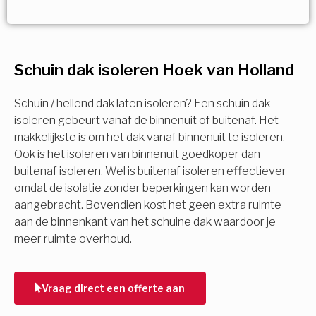
Vorige
Volgende
Vorige
Volgende
Ja!
Vorige
Volgende
Meerdere keuzes mogelijk
U komt in aanmerking voor
Schuin dak isoleren Hoek van Holland
Isolatiemaatregel
subsidie!
Spouwisolatie
Schuin / hellend dak laten isoleren? Een schuin dak
Vul uw gegevens in en ontvang nu direct uw
isoleren gebeurt vanaf de binnenuit of buitenaf. Het
berekening per mail.
makkelijkste is om het dak vanaf binnenuit te isoleren.
Vloerisolatie
Ook is het isoleren van binnenuit goedkoper dan
buitenaf isoleren. Wel is buitenaf isoleren effectiever
Dakisolatie
omdat de isolatie zonder beperkingen kan worden
Voornaam
aangebracht. Bovendien kost het geen extra ruimte
aan de binnenkant van het schuine dak waardoor je
Gevelisolatie
meer ruimte overhoud.
Achternaam
Vorige
Volgende
Vraag direct een offerte aan