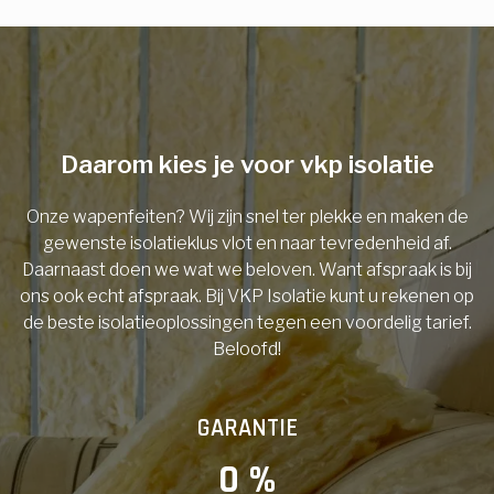
E-mail
Telefoonnummer
Daarom kies je voor vkp isolatie
Onze wapenfeiten? Wij zijn snel ter plekke en maken de
Vorige
gewenste isolatieklus vlot en naar tevredenheid af.
Daarnaast doen we wat we beloven. Want afspraak is bij
ons ook echt afspraak. Bij VKP Isolatie kunt u rekenen op
de beste isolatieoplossingen tegen een voordelig tarief.
Beloofd!
GARANTIE
0
 %