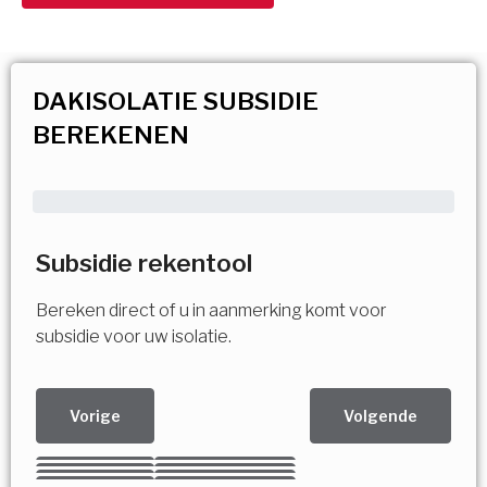
DAKISOLATIE SUBSIDIE
BEREKENEN
Subsidie rekentool
Bereken direct of u in aanmerking komt voor
subsidie voor uw isolatie.
Vorige
Volgende
Kies uw Isolatiemaatregel
Vorige
Volgende