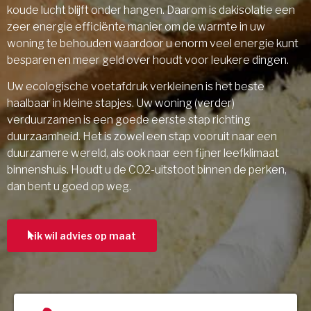
koude lucht blijft onder hangen. Daarom is dakisolatie een
zeer energie efficiënte manier om de warmte in uw
woning te behouden waardoor u enorm veel energie kunt
besparen en meer geld over houdt voor leukere dingen.
Uw ecologische voetafdruk verkleinen is het beste
haalbaar in kleine stapjes. Uw woning (verder)
verduurzamen is een goede eerste stap richting
duurzaamheid. Het is zowel een stap vooruit naar een
duurzamere wereld, als ook naar een fijner leefklimaat
binnenshuis. Houdt u de CO2-uitstoot binnen de perken,
dan bent u goed op weg.
ik wil advies op maat