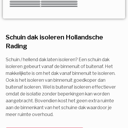
Kies uw Isolatiemaatregel
Vorige
Volgende
Vorige
Volgende
Vorige
Volgende
Ja!
Vorige
Volgende
Meerdere keuzes mogelijk
U komt in aanmerking voor
Schuin dak isoleren Hollandsche
Isolatiemaatregel
subsidie!
Rading
Spouwisolatie
Vul uw gegevens in en ontvang nu direct uw
berekening per mail.
Schuin / hellend dak laten isoleren? Een schuin dak
Vloerisolatie
isoleren gebeurt vanaf de binnenuit of buitenaf. Het
makkelijkste is om het dak vanaf binnenuit te isoleren.
Ook is het isoleren van binnenuit goedkoper dan
Dakisolatie
Voornaam
buitenaf isoleren. Wel is buitenaf isoleren effectiever
omdat de isolatie zonder beperkingen kan worden
Gevelisolatie
aangebracht. Bovendien kost het geen extra ruimte
aan de binnenkant van het schuine dak waardoor je
Achternaam
meer ruimte overhoud.
Vorige
Volgende