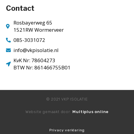
Contact
Rosbayerweg 65
1521RW Wormerveer
085-3031072
info@vkpisolatie.nl
KvK Nr: 78604273
BTW Nr: 861466755B01
© 2021 VKP ISOLATIE
Website gemaakt door:
Multiplus online
Privacy verklaring