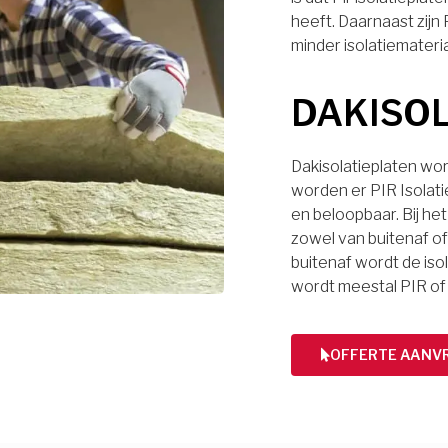
heeft. Daarnaast zijn
minder isolatiemateri
DAKISO
Dakisolatieplaten wor
worden er PIR Isolati
en beloopbaar. Bij het
zowel van buitenaf of 
buitenaf wordt de iso
wordt meestal PIR of
OFFERTE AANV