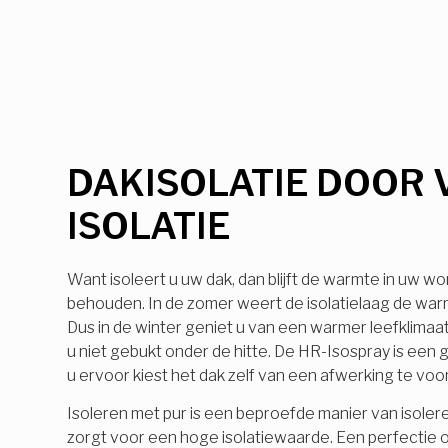
DAKISOLATIE DOOR 
ISOLATIE
Want isoleert u uw dak, dan blijft de warmte in uw wo
behouden. In de zomer weert de isolatielaag de warmt
Dus in de winter geniet u van een warmer leefklimaa
u niet gebukt onder de hitte. De HR-Isospray is ee
u ervoor kiest het dak zelf van een afwerking te voo
Isoleren met pur is een beproefde manier van isolere
zorgt voor een hoge isolatiewaarde. Een perfectie o