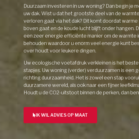
Duurzaam investeren in uw woning? Dan begin je me
uw dak. Wist u dat het grootste deel van de warmt
verloren gaat via het dak? Dit komt doordat warme l
boven gaat en de koude lucht blijft onder hangen. D
een zeer energie efficiënte manier om de warmte 
behouden waardoor u enorm veel energie kunt be
over houdt voor leukere dingen.
Uw ecologische voetafdruk verkleinen is het beste 
stapjes. Uw woning (verder) verduurzamen is een 
richting duurzaamheid. Het is zowel een stap vooru
duurzamere wereld, als ook naar een fijner leefklim
Houdt u de CO2-uitstoot binnen de perken, dan ben
IK WIL ADVIES OP MAAT