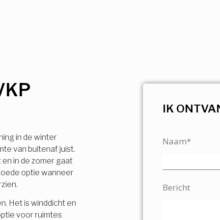
VKP
IK ONTVA
ning in de winter
Naam*
e van buitenaf juist.
t en in de zomer gaat
n goede optie wanneer
rzien.
Bericht
n. Het is winddicht en
ptie voor ruimtes