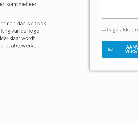
t en komt met een
nemen, dan is dit ook
Ik ga akkoo
rking van de hoge
lder klaar wordt
wordt afgewerkt.
AAN
VERS