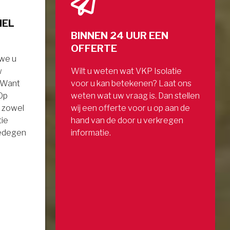
NEL
BINNEN 24 UUR EEN
OFFERTE
 we u
w
Wilt u weten wat VKP Isolatie
. Want
voor u kan betekenen? Laat ons
 Op
weten wat uw vraag is. Dan stellen
 zowel
wij een offerte voor u op aan de
tie
hand van de door u verkregen
gedegen
informatie.