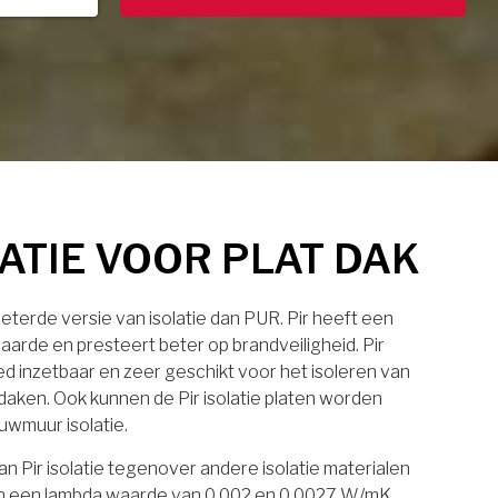
LATIE VOOR PLAT DAK
rbeterde versie van isolatie dan PUR. Pir heeft een
aarde en presteert beter op brandveiligheid. Pir
eed inzetbaar en zeer geschikt voor het isoleren van
daken. Ook kunnen de Pir isolatie platen worden
uwmuur isolatie.
n Pir isolatie tegenover andere isolatie materialen
laten een lambda waarde van 0.002 en 0.0027 W/mK