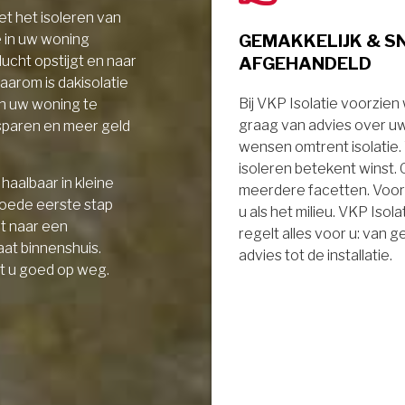
t het isoleren van
GEMAKKELIJK & S
e in uw woning
AFGEHANDELD
ucht opstijgt en naar
aarom is dakisolatie
Bij VKP Isolatie voorzien
in uw woning te
graag van advies over u
sparen en meer geld
wensen omtrent isolatie
isoleren betekent winst.
haalbaar in kleine
meerdere facetten. Voor
goede eerste stap
u als het milieu. VKP Isola
it naar een
regelt alles voor u: van 
aat binnenshuis.
advies tot de installatie.
t u goed op weg.