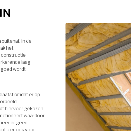
IN
buitenaf. In de
dak het
 constructie
terkerende laag
r goed wordt
plaatst omdat er op
oorbeeld
rdt hiervoor gekozen
functioneert waardoor
neer er geen
unt u er ook voor