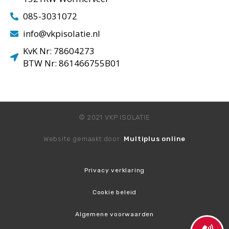
085-3031072
info@vkpisolatie.nl
KvK Nr: 78604273
BTW Nr: 861466755B01
© 2021 VKP ISOLATIE
Website gemaakt door:
Multiplus online
Privacy verklaring
Cookie beleid
Algemene voorwaarden