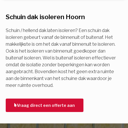
U komt in aanmerking voor
Schuin dak isoleren Hoorn
Isolatiemaatregel
subsidie!
Spouwisolatie
Schuin / hellend dak laten isoleren? Een schuin dak
Vul uw gegevens in en ontvang nu direct uw
isoleren gebeurt vanaf de binnenuit of buitenaf. Het
berekening per mail.
makkelijkste is om het dak vanaf binnenuit te isoleren.
Vloerisolatie
Ook is het isoleren van binnenuit goedkoper dan
buitenaf isoleren. Wel is buitenaf isoleren effectiever
Dakisolatie
omdat de isolatie zonder beperkingen kan worden
Voornaam
aangebracht. Bovendien kost het geen extra ruimte
aan de binnenkant van het schuine dak waardoor je
Gevelisolatie
meer ruimte overhoud.
Achternaam
Vorige
Volgende
Vraag direct een offerte aan
E-mail