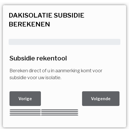
DAKISOLATIE SUBSIDIE
BEREKENEN
Subsidie rekentool
Bereken direct of u in aanmerking komt voor
subsidie voor uw isolatie.
Vorige
Volgende
Kies uw Isolatiemaatregel
Vorige
Volgende
Vorige
Volgende
Vorige
Volgende
Ja!
Vorige
Volgende
Meerdere keuzes mogelijk