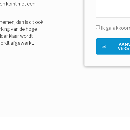
t en komt met een
nemen, dan is dit ook
Ik ga akkoo
rking van de hoge
lder klaar wordt
wordt afgewerkt.
AAN
VERS