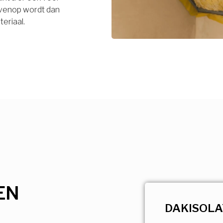
bovenop wordt dan
eriaal.
EN
DAKISOLA