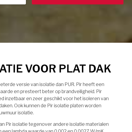
LATIE VOOR PLAT DAK
rbeterde versie van isolatie dan PUR. Pir heeft een
aarde en presteert beter op brandveiligheid. Pir
eed inzetbaar en zeer geschikt voor het isoleren van
daken. Ook kunnen de Pir isolatie platen worden
uwmuur isolatie.
n Pir isolatie tegenover andere isolatie materialen
laten een lambda waarde van 0.002 en 0.0027 W/mK