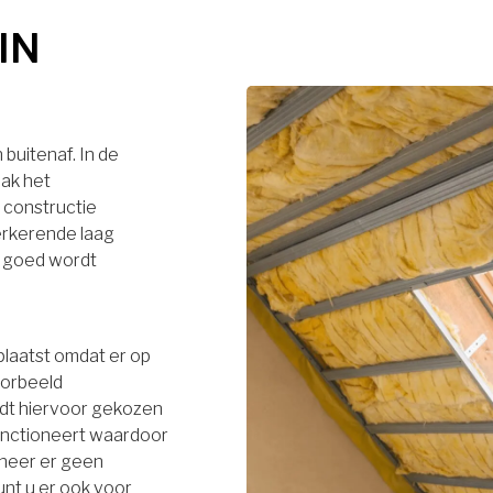
IN
buitenaf. In de
dak het
 constructie
terkerende laag
r goed wordt
plaatst omdat er op
oorbeeld
rdt hiervoor gekozen
functioneert waardoor
neer er geen
unt u er ook voor