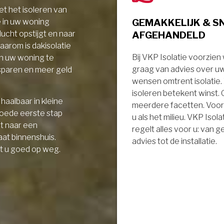
t het isoleren van
GEMAKKELIJK & S
e in uw woning
AFGEHANDELD
ucht opstijgt en naar
aarom is dakisolatie
Bij VKP Isolatie voorzien
in uw woning te
graag van advies over u
sparen en meer geld
wensen omtrent isolatie
isoleren betekent winst.
haalbaar in kleine
meerdere facetten. Voor
goede eerste stap
u als het milieu. VKP Isola
it naar een
regelt alles voor u: van 
aat binnenshuis.
advies tot de installatie.
t u goed op weg.