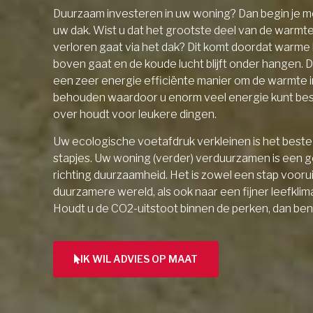
Duurzaam investeren in uw woning? Dan begin je me
uw dak. Wist u dat het grootste deel van de warmt
verloren gaat via het dak? Dit komt doordat warme l
boven gaat en de koude lucht blijft onder hangen. D
een zeer energie efficiënte manier om de warmte 
behouden waardoor u enorm veel energie kunt be
over houdt voor leukere dingen.
Uw ecologische voetafdruk verkleinen is het beste 
stapjes. Uw woning (verder) verduurzamen is een 
richting duurzaamheid. Het is zowel een stap vooru
duurzamere wereld, als ook naar een fijner leefklim
Houdt u de CO2-uitstoot binnen de perken, dan ben
IK WIL ADVIES OP MAAT