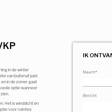
VKP
IK ONTVA
ning in de winter
Naam*
e van buitenaf juist.
t en in de zomer gaat
n goede optie wanneer
rzien.
Bericht
n. Het is winddicht en
ptie voor ruimtes