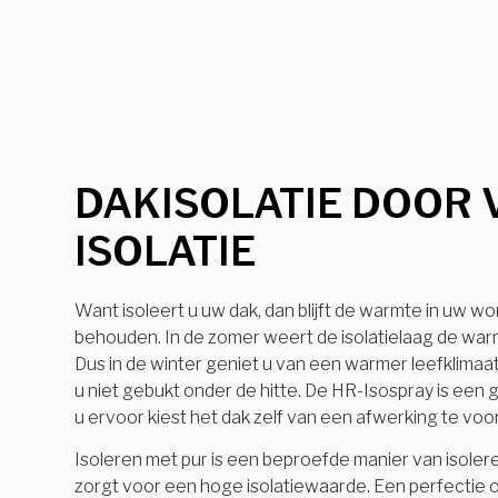
DAKISOLATIE DOOR 
ISOLATIE
Want isoleert u uw dak, dan blijft de warmte in uw wo
behouden. In de zomer weert de isolatielaag de warmt
Dus in de winter geniet u van een warmer leefklimaa
u niet gebukt onder de hitte. De HR-Isospray is ee
u ervoor kiest het dak zelf van een afwerking te voo
Isoleren met pur is een beproefde manier van isolere
zorgt voor een hoge isolatiewaarde. Een perfectie o