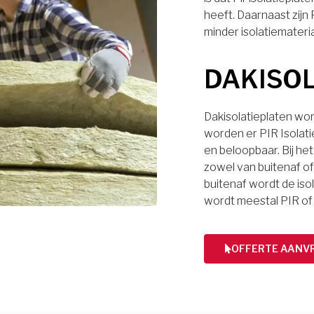
heeft. Daarnaast zijn
minder isolatiemateri
DAKISO
Dakisolatieplaten wor
worden er PIR Isolati
en beloopbaar. Bij het
zowel van buitenaf of 
buitenaf wordt de iso
wordt meestal PIR of
OFFERTE AANV