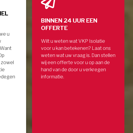
NEL
BINNEN 24 UUR EEN
OFFERTE
 we u
w
Wilt u weten wat VKP Isolatie
. Want
voor u kan betekenen? Laat ons
 Op
weten wat uw vraag is. Dan stellen
 zowel
wij een offerte voor u op aan de
tie
hand van de door u verkregen
gedegen
informatie.