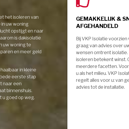
t het isoleren van
GEMAKKELIJK & S
e in uw woning
AFGEHANDELD
ucht opstijgt en naar
aarom is dakisolatie
Bij VKP Isolatie voorzien
in uw woning te
graag van advies over u
sparen en meer geld
wensen omtrent isolatie
isoleren betekent winst.
meerdere facetten. Voor
haalbaar in kleine
u als het milieu. VKP Isola
goede eerste stap
regelt alles voor u: van 
it naar een
advies tot de installatie.
aat binnenshuis.
t u goed op weg.