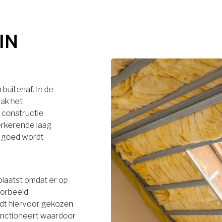
IN
buitenaf. In de
dak het
 constructie
terkerende laag
r goed wordt
plaatst omdat er op
oorbeeld
rdt hiervoor gekozen
functioneert waardoor