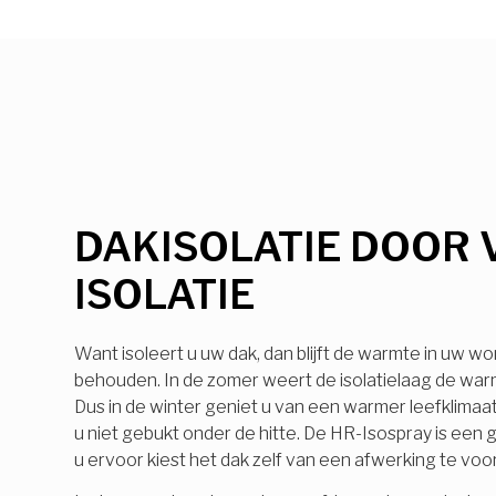
DAKISOLATIE DOOR 
ISOLATIE
Want isoleert u uw dak, dan blijft de warmte in uw wo
behouden. In de zomer weert de isolatielaag de warmt
Dus in de winter geniet u van een warmer leefklimaa
u niet gebukt onder de hitte. De HR-Isospray is ee
u ervoor kiest het dak zelf van een afwerking te voo