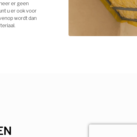
neer er geen
unt u er ook voor
bovenop wordt dan
eriaal.
EN