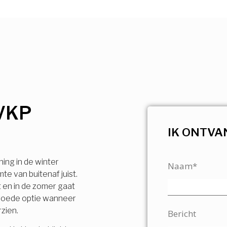
VKP
IK ONTVA
ning in de winter
Naam*
e van buitenaf juist.
t en in de zomer gaat
n goede optie wanneer
rzien.
Bericht