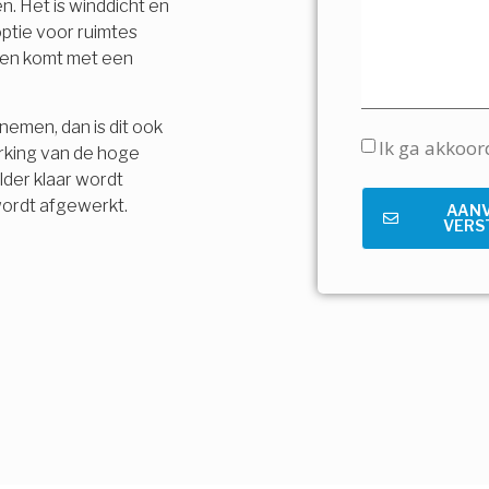
n. Het is winddicht en
ptie voor ruimtes
t en komt met een
nemen, dan is dit ook
Ik ga akkoo
rking van de hoge
lder klaar wordt
wordt afgewerkt.
AAN
VERS