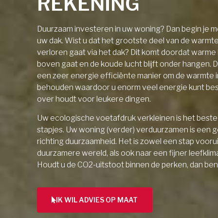
REKENING
Duurzaam investeren in uw woning? Dan begin je me
uw dak. Wist u dat het grootste deel van de warmt
verloren gaat via het dak? Dit komt doordat warme l
boven gaat en de koude lucht blijft onder hangen. D
een zeer energie efficiënte manier om de warmte 
behouden waardoor u enorm veel energie kunt be
over houdt voor leukere dingen.
Uw ecologische voetafdruk verkleinen is het beste 
stapjes. Uw woning (verder) verduurzamen is een 
richting duurzaamheid. Het is zowel een stap vooru
duurzamere wereld, als ook naar een fijner leefklim
Houdt u de CO2-uitstoot binnen de perken, dan ben
IK WIL ADVIES OP MAAT