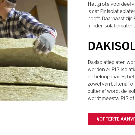
Het grote voordeel va
is dat Pir isolatiep
heeft. Daarnaast zijn
minder isolatiemateri
DAKISO
Dakisolatieplaten wor
worden er PIR Isolati
en beloopbaar. Bij het
zowel van buitenaf of 
buitenaf wordt de iso
wordt meestal PIR of
OFFERTE AANV