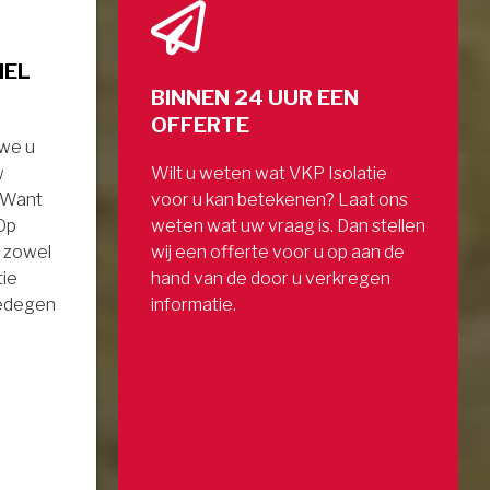
NEL
BINNEN 24 UUR EEN
OFFERTE
 we u
w
Wilt u weten wat VKP Isolatie
. Want
voor u kan betekenen? Laat ons
 Op
weten wat uw vraag is. Dan stellen
 zowel
wij een offerte voor u op aan de
tie
hand van de door u verkregen
gedegen
informatie.