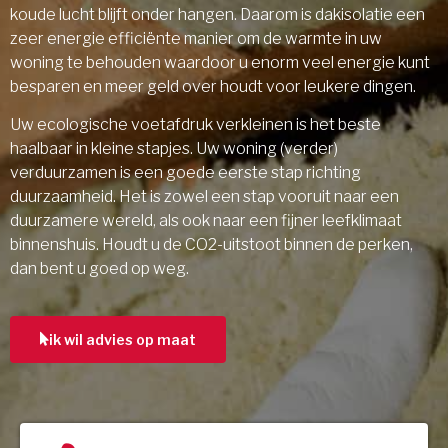
koude lucht blijft onder hangen. Daarom is dakisolatie een
zeer energie efficiënte manier om de warmte in uw
woning te behouden waardoor u enorm veel energie kunt
besparen en meer geld over houdt voor leukere dingen.
Uw ecologische voetafdruk verkleinen is het beste
haalbaar in kleine stapjes. Uw woning (verder)
verduurzamen is een goede eerste stap richting
duurzaamheid. Het is zowel een stap vooruit naar een
duurzamere wereld, als ook naar een fijner leefklimaat
binnenshuis. Houdt u de CO2-uitstoot binnen de perken,
dan bent u goed op weg.
ik wil advies op maat