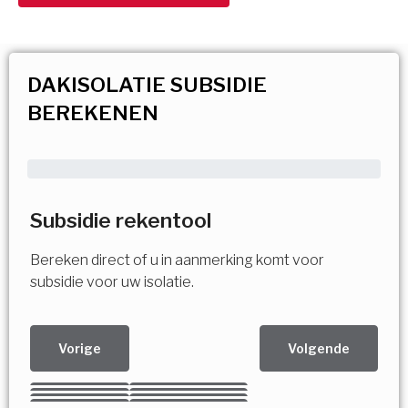
DAKISOLATIE SUBSIDIE
BEREKENEN
Subsidie rekentool
Bereken direct of u in aanmerking komt voor
subsidie voor uw isolatie.
Vorige
Volgende
Kies uw Isolatiemaatregel
Vorige
Volgende