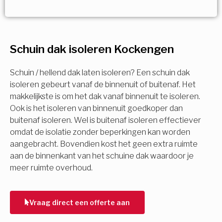
Vorige
Volgende
Vorige
Volgende
Ja!
Vorige
Volgende
Meerdere keuzes mogelijk
U komt in aanmerking voor
Schuin dak isoleren Kockengen
Isolatiemaatregel
subsidie!
Spouwisolatie
Schuin / hellend dak laten isoleren? Een schuin dak
Vul uw gegevens in en ontvang nu direct uw
isoleren gebeurt vanaf de binnenuit of buitenaf. Het
berekening per mail.
makkelijkste is om het dak vanaf binnenuit te isoleren.
Vloerisolatie
Ook is het isoleren van binnenuit goedkoper dan
buitenaf isoleren. Wel is buitenaf isoleren effectiever
Dakisolatie
omdat de isolatie zonder beperkingen kan worden
Voornaam
aangebracht. Bovendien kost het geen extra ruimte
aan de binnenkant van het schuine dak waardoor je
Gevelisolatie
meer ruimte overhoud.
Achternaam
Vorige
Volgende
Vraag direct een offerte aan