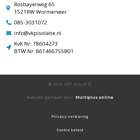
Rosbayerweg 65
1521RW Wormerveer
085-3031072
info@vkpisolatie.nl
KvK Nr: 78604273
BTW Nr: 861466755B01
© 2021 VKP ISOLATIE
Website gemaakt door:
Multiplus online
Privacy verklaring
Cookie beleid