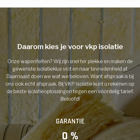
E-mail
Telefoonnummer
Daarom kies je voor vkp isolatie
Onze wapenfeiten? Wij zijn snel ter plekke en maken de
Vorige
gewenste isolatieklus vlot en naar tevredenheid af.
Daarnaast doen we wat we beloven. Want afspraak is bij
ons ook echt afspraak. Bij VKP Isolatie kunt u rekenen op
de beste isolatieoplossingen tegen een voordelig tarief.
Beloofd!
GARANTIE
0
 %