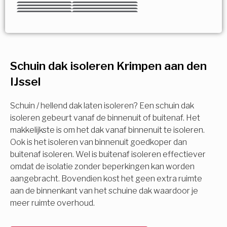
Kies uw Isolatiemaatregel
Vorige
Volgende
Vorige
Volgende
Vorige
Volgende
Ja!
Vorige
Volgende
Meerdere keuzes mogelijk
U komt in aanmerking voor
Schuin dak isoleren Krimpen aan den
Isolatiemaatregel
subsidie!
IJssel
Spouwisolatie
Vul uw gegevens in en ontvang nu direct uw
berekening per mail.
Schuin / hellend dak laten isoleren? Een schuin dak
Vloerisolatie
isoleren gebeurt vanaf de binnenuit of buitenaf. Het
makkelijkste is om het dak vanaf binnenuit te isoleren.
Ook is het isoleren van binnenuit goedkoper dan
Dakisolatie
Voornaam
buitenaf isoleren. Wel is buitenaf isoleren effectiever
omdat de isolatie zonder beperkingen kan worden
Gevelisolatie
aangebracht. Bovendien kost het geen extra ruimte
aan de binnenkant van het schuine dak waardoor je
Achternaam
meer ruimte overhoud.
Vorige
Volgende