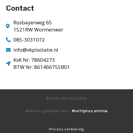
Contact
Rosbayerweg 65
1521RW Wormerveer
085-3031072
info@vkpisolatie.nl
KvK Nr: 78604273
BTW Nr: 861466755B01
© 2021 VKP ISOLATIE
Website gemaakt door:
Multiplus online
Privacy verklaring