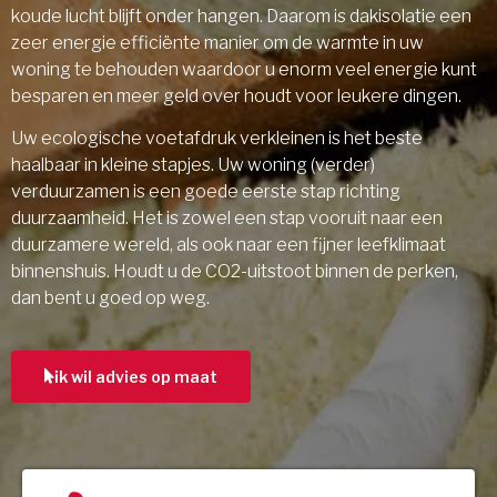
koude lucht blijft onder hangen. Daarom is dakisolatie een
zeer energie efficiënte manier om de warmte in uw
woning te behouden waardoor u enorm veel energie kunt
besparen en meer geld over houdt voor leukere dingen.
Uw ecologische voetafdruk verkleinen is het beste
haalbaar in kleine stapjes. Uw woning (verder)
verduurzamen is een goede eerste stap richting
duurzaamheid. Het is zowel een stap vooruit naar een
duurzamere wereld, als ook naar een fijner leefklimaat
binnenshuis. Houdt u de CO2-uitstoot binnen de perken,
dan bent u goed op weg.
ik wil advies op maat