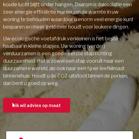
koude lucht blijft onder hangen. Daarom is dakisolatie een
zeer energie efficiënte manier om de warmte in uw
woning te behouden waardoor u enorm veel energie kunt
besparen en meer geld over houdt voor leukere dingen.
Uw ecologische voetafdruk verkleinen is het beste
haalbaar in kleine stapjes. Uw woning (verder)
verduurzamen is een goede eerste stap richting
duurzaamheid. Het is zowel een stap vooruit naar een
duurzamere wereld, als ook naar een fijner leefklimaat
binnenshuis. Houdt u de CO2-uitstoot binnen de perken,
dan bent u goed op weg.
ik wil advies op maat