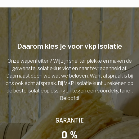
E-mail
Telefoonnummer
Daarom kies je voor vkp isolatie
Onze wapenfeiten? Wij zijn snel ter plekke en maken de
Vorige
gewenste isolatieklus vlot en naar tevredenheid af.
Daarnaast doen we wat we beloven. Want afspraak is bij
ons ook echt afspraak. Bij VKP Isolatie kunt u rekenen op
de beste isolatieoplossingen tegen een voordelig tarief.
Beloofd!
GARANTIE
0
 %