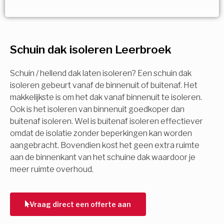
Vorige
Volgende
Vorige
Volgende
Ja!
Vorige
Volgende
Meerdere keuzes mogelijk
U komt in aanmerking voor
Schuin dak isoleren Leerbroek
Isolatiemaatregel
subsidie!
Spouwisolatie
Schuin / hellend dak laten isoleren? Een schuin dak
Vul uw gegevens in en ontvang nu direct uw
isoleren gebeurt vanaf de binnenuit of buitenaf. Het
berekening per mail.
makkelijkste is om het dak vanaf binnenuit te isoleren.
Vloerisolatie
Ook is het isoleren van binnenuit goedkoper dan
buitenaf isoleren. Wel is buitenaf isoleren effectiever
Dakisolatie
omdat de isolatie zonder beperkingen kan worden
Voornaam
aangebracht. Bovendien kost het geen extra ruimte
aan de binnenkant van het schuine dak waardoor je
Gevelisolatie
meer ruimte overhoud.
Achternaam
Vorige
Volgende
Vraag direct een offerte aan