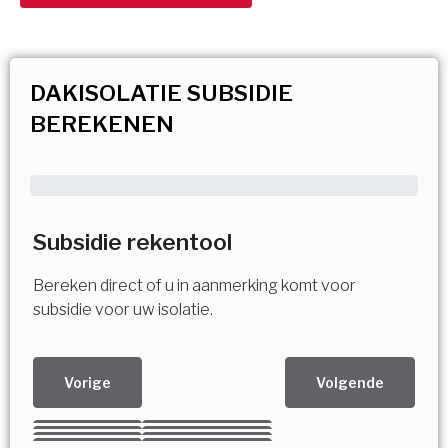
DAKISOLATIE SUBSIDIE
BEREKENEN
Subsidie rekentool
Bereken direct of u in aanmerking komt voor
subsidie voor uw isolatie.
Vorige
Volgende
Kies uw Isolatiemaatregel
Vorige
Volgende