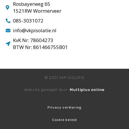
Rosbayerweg 65
1521RW Wormerveer
085-3031072
info@vkpisolatie.nl
KvK Nr: 78604273
BTW Nr: 861466755B01
© 2021 VKP ISOLATIE
Website gemaakt door:
Multiplus online
Privacy verklaring
Cookie beleid