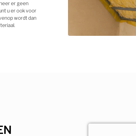
neer er geen
unt u er ook voor
bovenop wordt dan
eriaal.
EN