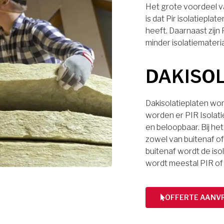
Het grote voordeel va
is dat Pir isolatiep
heeft. Daarnaast zijn
minder isolatiemateri
DAKISO
Dakisolatieplaten wor
worden er PIR Isolati
en beloopbaar. Bij het
zowel van buitenaf of 
buitenaf wordt de iso
wordt meestal PIR of
OFFERTE AANV