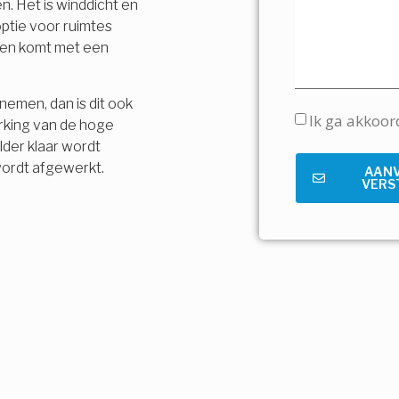
n. Het is winddicht en
ptie voor ruimtes
t en komt met een
nemen, dan is dit ook
Ik ga akkoo
rking van de hoge
lder klaar wordt
wordt afgewerkt.
AAN
VERS