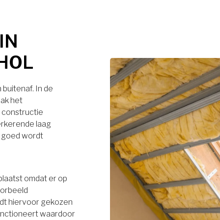
IN
HOL
buitenaf. In de
dak het
 constructie
terkerende laag
r goed wordt
plaatst omdat er op
oorbeeld
rdt hiervoor gekozen
functioneert waardoor