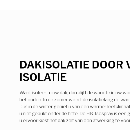
DAKISOLATIE DOOR 
ISOLATIE
Want isoleert u uw dak, dan blijft de warmte in uw wo
behouden. In de zomer weert de isolatielaag de warmt
Dus in de winter geniet u van een warmer leefklimaa
u niet gebukt onder de hitte. De HR-Isospray is ee
u ervoor kiest het dak zelf van een afwerking te voo