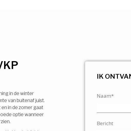
VKP
IK ONTVA
ning in de winter
Naam*
e van buitenaf juist.
t en in de zomer gaat
n goede optie wanneer
rzien.
Bericht