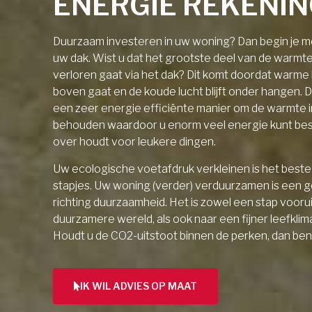
ENERGIE REKENI
Duurzaam investeren in uw woning? Dan begin je me
uw dak. Wist u dat het grootste deel van de warmt
verloren gaat via het dak? Dit komt doordat warme l
boven gaat en de koude lucht blijft onder hangen. D
een zeer energie efficiënte manier om de warmte 
behouden waardoor u enorm veel energie kunt be
over houdt voor leukere dingen.
Uw ecologische voetafdruk verkleinen is het beste 
stapjes. Uw woning (verder) verduurzamen is een 
richting duurzaamheid. Het is zowel een stap vooru
duurzamere wereld, als ook naar een fijner leefklim
Houdt u de CO2-uitstoot binnen de perken, dan ben
IK WIL ADVIES OP MAAT