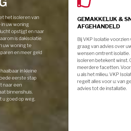
NG
t het isoleren van
GEMAKKELIJK & S
e in uw woning
AFGEHANDELD
ucht opstijgt en naar
aarom is dakisolatie
Bij VKP Isolatie voorzien
in uw woning te
graag van advies over u
sparen en meer geld
wensen omtrent isolatie
isoleren betekent winst.
meerdere facetten. Voor
haalbaar in kleine
u als het milieu. VKP Isola
goede eerste stap
regelt alles voor u: van 
it naar een
advies tot de installatie.
aat binnenshuis.
t u goed op weg.