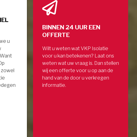
NEL
BINNEN 24 UUR EEN
OFFERTE
 we u
w
Wilt u weten wat VKP Isolatie
. Want
voor u kan betekenen? Laat ons
 Op
weten wat uw vraag is. Dan stellen
 zowel
wij een offerte voor u op aan de
tie
hand van de door u verkregen
gedegen
informatie.