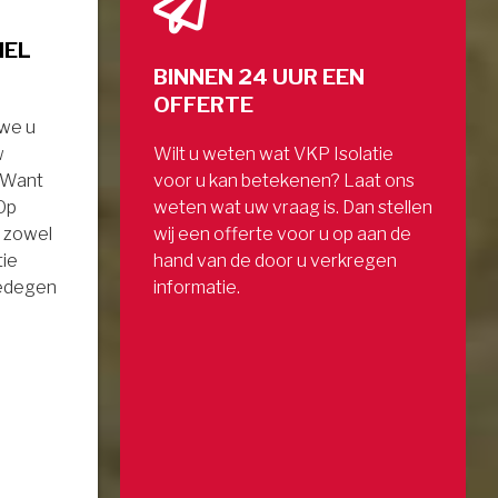
NEL
BINNEN 24 UUR EEN
OFFERTE
 we u
w
Wilt u weten wat VKP Isolatie
. Want
voor u kan betekenen? Laat ons
 Op
weten wat uw vraag is. Dan stellen
 zowel
wij een offerte voor u op aan de
tie
hand van de door u verkregen
gedegen
informatie.