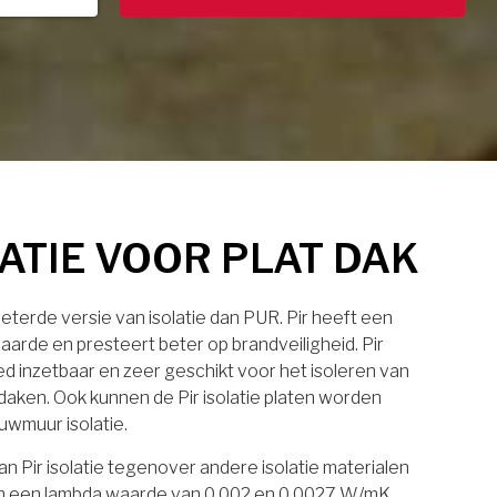
LATIE VOOR PLAT DAK
rbeterde versie van isolatie dan PUR. Pir heeft een
aarde en presteert beter op brandveiligheid. Pir
eed inzetbaar en zeer geschikt voor het isoleren van
daken. Ook kunnen de Pir isolatie platen worden
uwmuur isolatie.
n Pir isolatie tegenover andere isolatie materialen
laten een lambda waarde van 0.002 en 0.0027 W/mK