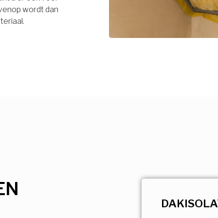
bovenop wordt dan
eriaal.
EN
DAKISOLA