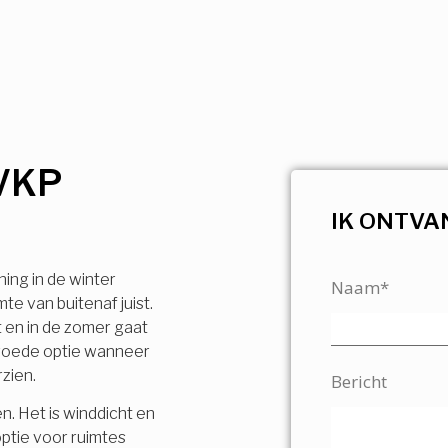
VKP
IK ONTVA
ning in de winter
Naam*
e van buitenaf juist.
t en in de zomer gaat
n goede optie wanneer
rzien.
Bericht
n. Het is winddicht en
ptie voor ruimtes