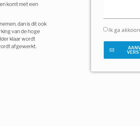
t en komt met een
nemen, dan is dit ook
Ik ga akkoo
rking van de hoge
lder klaar wordt
wordt afgewerkt.
AAN
VERS