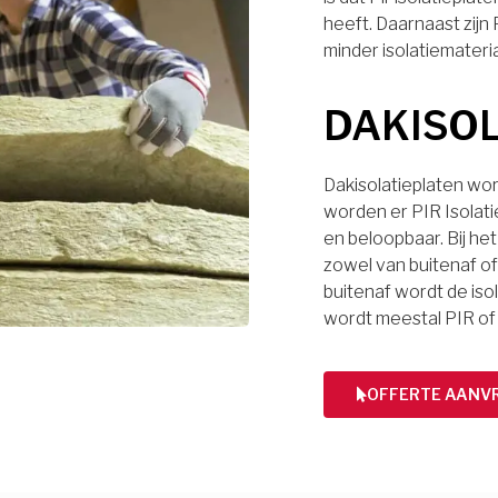
heeft. Daarnaast zijn
minder isolatiemateri
DAKISO
Dakisolatieplaten wor
worden er PIR Isolati
en beloopbaar. Bij het
zowel van buitenaf of 
buitenaf wordt de iso
wordt meestal PIR of
OFFERTE AANV