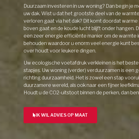
Duurzaam investeren in uw woning? Dan begin je me
uw dak. Wist u dat het grootste deel van de warmt
verloren gaat via het dak? Dit komt doordat warme l
boven gaat en de koude lucht blijft onder hangen. D
een zeer energie efficiënte manier om de warmte 
behouden waardoor u enorm veel energie kunt be
over houdt voor leukere dingen.
Uw ecologische voetafdruk verkleinen is het beste 
stapjes. Uw woning (verder) verduurzamen is een 
richting duurzaamheid. Het is zowel een stap vooru
duurzamere wereld, als ook naar een fijner leefklim
Houdt u de CO2-uitstoot binnen de perken, dan ben
IK WIL ADVIES OP MAAT