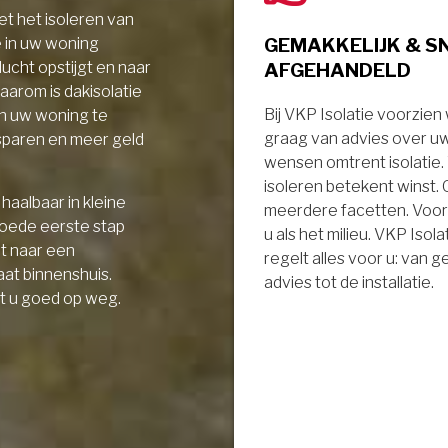
t het isoleren van
GEMAKKELIJK & S
e in uw woning
AFGEHANDELD
ucht opstijgt en naar
aarom is dakisolatie
Bij VKP Isolatie voorzien
in uw woning te
graag van advies over u
sparen en meer geld
wensen omtrent isolatie
isoleren betekent winst.
haalbaar in kleine
meerdere facetten. Voor
goede eerste stap
u als het milieu. VKP Isola
it naar een
regelt alles voor u: van 
aat binnenshuis.
advies tot de installatie.
t u goed op weg.