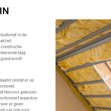
IN
buitenaf. In de
dak het
 constructie
terkerende laag
r goed wordt
plaatst omdat er op
oorbeeld
rdt hiervoor gekozen
functioneert waardoor
neer er geen
unt u er ook voor