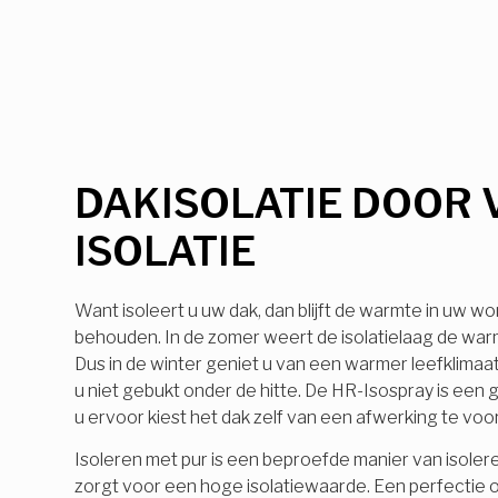
DAKISOLATIE DOOR 
ISOLATIE
Want isoleert u uw dak, dan blijft de warmte in uw wo
behouden. In de zomer weert de isolatielaag de warmt
Dus in de winter geniet u van een warmer leefklimaa
u niet gebukt onder de hitte. De HR-Isospray is ee
u ervoor kiest het dak zelf van een afwerking te voo
Isoleren met pur is een beproefde manier van isolere
zorgt voor een hoge isolatiewaarde. Een perfectie o