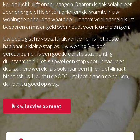
koude lucht blijft onder hangen. Daarom is dakisolatie een
zeer energie efficiënte manier om de warmte in uw
woning te behouden waardoor u enorm veel energie kunt
besparen en meer geld over houdt voor leukere dingen.
Uw ecologische voetafdruk verkleinen is het beste
haalbaar in kleine stapjes. Uw woning (verder)
verduurzamen is een goede eerste stap richting
duurzaamheid. Het is zowel een stap vooruit naar een
duurzamere wereld, als ook naar een fijner leefklimaat
binnenshuis. Houdt u de CO2-uitstoot binnen de perken,
dan bent u goed op weg.
ik wil advies op maat