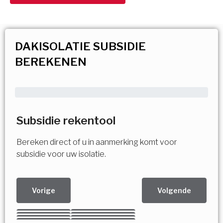
DAKISOLATIE SUBSIDIE
BEREKENEN
Subsidie rekentool
Bereken direct of u in aanmerking komt voor
subsidie voor uw isolatie.
Vorige
Volgende
Kies uw Isolatiemaatregel
Vorige
Volgende