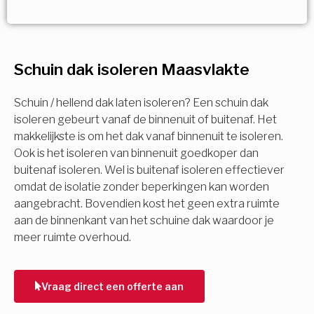
Vorige
Volgende
Vorige
Volgende
Ja!
Vorige
Volgende
Meerdere keuzes mogelijk
U komt in aanmerking voor
Schuin dak isoleren Maasvlakte
Isolatiemaatregel
subsidie!
Spouwisolatie
Schuin / hellend dak laten isoleren? Een schuin dak
Vul uw gegevens in en ontvang nu direct uw
isoleren gebeurt vanaf de binnenuit of buitenaf. Het
berekening per mail.
makkelijkste is om het dak vanaf binnenuit te isoleren.
Vloerisolatie
Ook is het isoleren van binnenuit goedkoper dan
buitenaf isoleren. Wel is buitenaf isoleren effectiever
Dakisolatie
omdat de isolatie zonder beperkingen kan worden
Voornaam
aangebracht. Bovendien kost het geen extra ruimte
aan de binnenkant van het schuine dak waardoor je
Gevelisolatie
meer ruimte overhoud.
Achternaam
Vorige
Volgende
Vraag direct een offerte aan