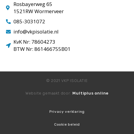
Rosbayerweg 65
1521RW Wormerveer
085-3031072
info@vkpisolatie.nl
KvK Nr: 78604273
BTW Nr: 861466755B01
© 2021 VKP ISOLATIE
Website gemaakt door:
Multiplus online
Privacy verklaring
Cookie beleid