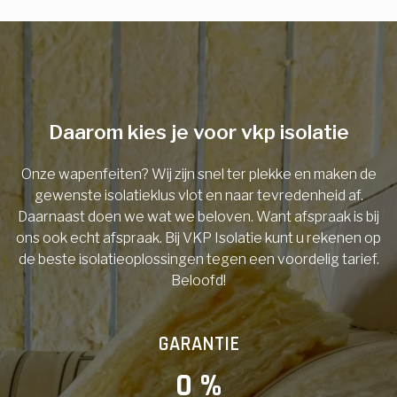
E-mail
Telefoonnummer
Daarom kies je voor vkp isolatie
Onze wapenfeiten? Wij zijn snel ter plekke en maken de
Vorige
gewenste isolatieklus vlot en naar tevredenheid af.
Daarnaast doen we wat we beloven. Want afspraak is bij
ons ook echt afspraak. Bij VKP Isolatie kunt u rekenen op
de beste isolatieoplossingen tegen een voordelig tarief.
Beloofd!
GARANTIE
0
 %