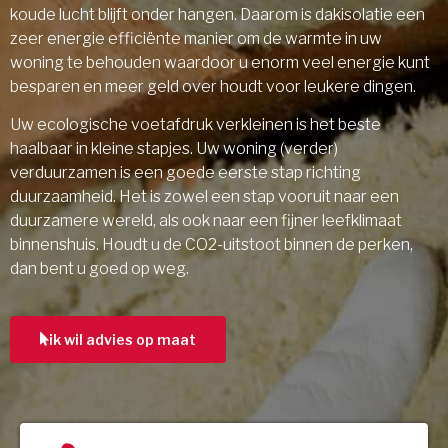
koude lucht blijft onder hangen. Daarom is dakisolatie een
zeer energie efficiënte manier om de warmte in uw
woning te behouden waardoor u enorm veel energie kunt
besparen en meer geld over houdt voor leukere dingen.
Uw ecologische voetafdruk verkleinen is het beste
haalbaar in kleine stapjes. Uw woning (verder)
verduurzamen is een goede eerste stap richting
duurzaamheid. Het is zowel een stap vooruit naar een
duurzamere wereld, als ook naar een fijner leefklimaat
binnenshuis. Houdt u de CO2-uitstoot binnen de perken,
dan bent u goed op weg.
ik wil advies op maat