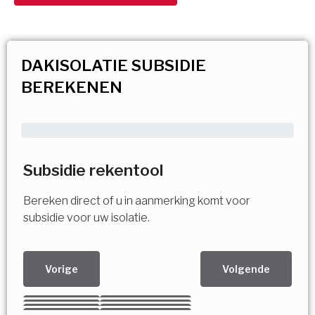
DAKISOLATIE SUBSIDIE
BEREKENEN
Subsidie rekentool
Bereken direct of u in aanmerking komt voor
subsidie voor uw isolatie.
Vorige
Volgende
Kies uw Isolatiemaatregel
Vorige
Volgende