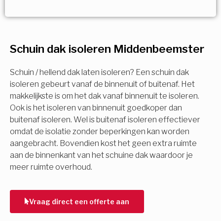
Vorige
Volgende
Vorige
Volgende
Ja!
Vorige
Volgende
Meerdere keuzes mogelijk
U komt in aanmerking voor
Schuin dak isoleren Middenbeemster
Isolatiemaatregel
subsidie!
Spouwisolatie
Schuin / hellend dak laten isoleren? Een schuin dak
Vul uw gegevens in en ontvang nu direct uw
isoleren gebeurt vanaf de binnenuit of buitenaf. Het
berekening per mail.
makkelijkste is om het dak vanaf binnenuit te isoleren.
Vloerisolatie
Ook is het isoleren van binnenuit goedkoper dan
buitenaf isoleren. Wel is buitenaf isoleren effectiever
Dakisolatie
omdat de isolatie zonder beperkingen kan worden
Voornaam
aangebracht. Bovendien kost het geen extra ruimte
aan de binnenkant van het schuine dak waardoor je
Gevelisolatie
meer ruimte overhoud.
Achternaam
Vorige
Volgende
Vraag direct een offerte aan