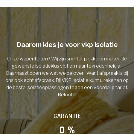
E-mail
Telefoonnummer
Daarom kies je voor vkp isolatie
Onze wapenfeiten? Wij zijn snel ter plekke en maken de
Vorige
gewenste isolatieklus vlot en naar tevredenheid af.
Daarnaast doen we wat we beloven. Want afspraak is bij
ons ook echt afspraak. Bij VKP Isolatie kunt u rekenen op
de beste isolatieoplossingen tegen een voordelig tarief.
Beloofd!
GARANTIE
0
 %