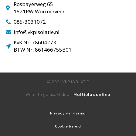
Rosbayerweg 65
1521RW Wormerveer
085-3031072
info@vkpisolatie.nl
KvK Nr: 78604273
BTW Nr: 861466755B01
© 2021 VKP ISOLATIE
Website gemaakt door:
Multiplus online
Privacy verklaring
Cookie beleid