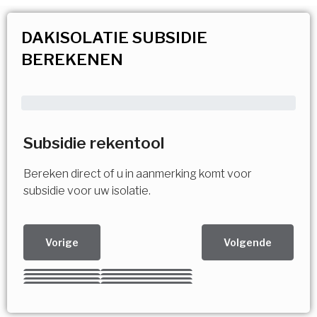
DAKISOLATIE SUBSIDIE
BEREKENEN
Subsidie rekentool
Bereken direct of u in aanmerking komt voor
subsidie voor uw isolatie.
Vorige
Volgende
Kies uw Isolatiemaatregel
Vorige
Volgende
Vorige
Volgende
Vorige
Volgende
Ja!
Vorige
Volgende
Meerdere keuzes mogelijk