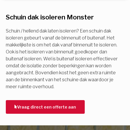
U komt in aanmerking voor
Schuin dak isoleren Monster
Isolatiemaatregel
subsidie!
Spouwisolatie
Schuin / hellend dak laten isoleren? Een schuin dak
Vul uw gegevens in en ontvang nu direct uw
isoleren gebeurt vanaf de binnenuit of buitenaf. Het
berekening per mail.
makkelijkste is om het dak vanaf binnenuit te isoleren.
Vloerisolatie
Ook is het isoleren van binnenuit goedkoper dan
buitenaf isoleren. Wel is buitenaf isoleren effectiever
Dakisolatie
omdat de isolatie zonder beperkingen kan worden
Voornaam
aangebracht. Bovendien kost het geen extra ruimte
aan de binnenkant van het schuine dak waardoor je
Gevelisolatie
meer ruimte overhoud.
Achternaam
Vorige
Volgende
Vraag direct een offerte aan
E-mail