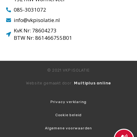
085-3031072
info@vkpisolatie.nl
KvK Nr: 78604273
BTW Nr: 861466755B01
© 2021 VKP ISOLATIE
Website gemaakt door:
Multiplus online
Privacy verklaring
Cookie beleid
Algemene voorwaarden