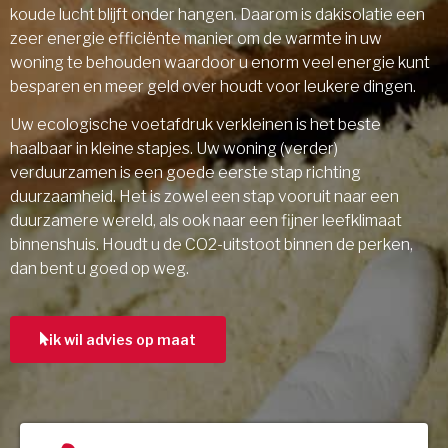
koude lucht blijft onder hangen. Daarom is dakisolatie een
zeer energie efficiënte manier om de warmte in uw
woning te behouden waardoor u enorm veel energie kunt
besparen en meer geld over houdt voor leukere dingen.
Uw ecologische voetafdruk verkleinen is het beste
haalbaar in kleine stapjes. Uw woning (verder)
verduurzamen is een goede eerste stap richting
duurzaamheid. Het is zowel een stap vooruit naar een
duurzamere wereld, als ook naar een fijner leefklimaat
binnenshuis. Houdt u de CO2-uitstoot binnen de perken,
dan bent u goed op weg.
ik wil advies op maat