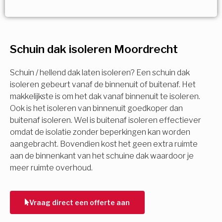
Vorige
Volgende
Vorige
Volgende
Ja!
Vorige
Volgende
Meerdere keuzes mogelijk
U komt in aanmerking voor
Schuin dak isoleren Moordrecht
Isolatiemaatregel
subsidie!
Spouwisolatie
Schuin / hellend dak laten isoleren? Een schuin dak
Vul uw gegevens in en ontvang nu direct uw
isoleren gebeurt vanaf de binnenuit of buitenaf. Het
berekening per mail.
makkelijkste is om het dak vanaf binnenuit te isoleren.
Vloerisolatie
Ook is het isoleren van binnenuit goedkoper dan
buitenaf isoleren. Wel is buitenaf isoleren effectiever
Dakisolatie
omdat de isolatie zonder beperkingen kan worden
Voornaam
aangebracht. Bovendien kost het geen extra ruimte
aan de binnenkant van het schuine dak waardoor je
Gevelisolatie
meer ruimte overhoud.
Achternaam
Vorige
Volgende
Vraag direct een offerte aan