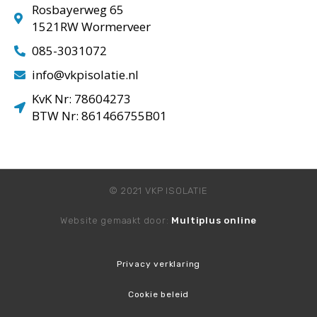
Rosbayerweg 65
1521RW Wormerveer
085-3031072
info@vkpisolatie.nl
KvK Nr: 78604273
BTW Nr: 861466755B01
© 2021 VKP ISOLATIE
Website gemaakt door:
Multiplus online
Privacy verklaring
Cookie beleid