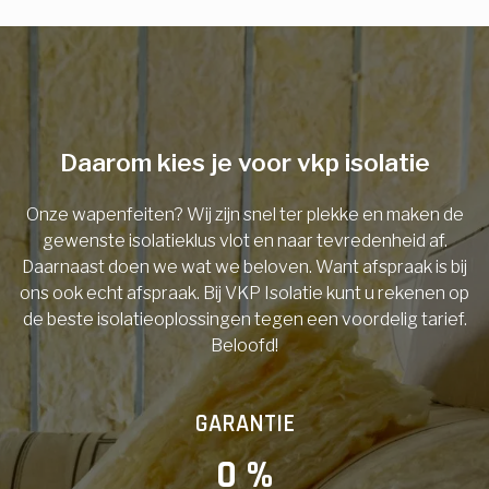
E-mail
Telefoonnummer
Daarom kies je voor vkp isolatie
Onze wapenfeiten? Wij zijn snel ter plekke en maken de
Vorige
gewenste isolatieklus vlot en naar tevredenheid af.
Daarnaast doen we wat we beloven. Want afspraak is bij
ons ook echt afspraak. Bij VKP Isolatie kunt u rekenen op
de beste isolatieoplossingen tegen een voordelig tarief.
Beloofd!
GARANTIE
0
 %