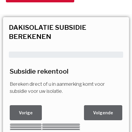
DAKISOLATIE SUBSIDIE
BEREKENEN
Subsidie rekentool
Bereken direct of u in aanmerking komt voor
subsidie voor uw isolatie.
Vorige
Volgende
Kies uw Isolatiemaatregel
Vorige
Volgende