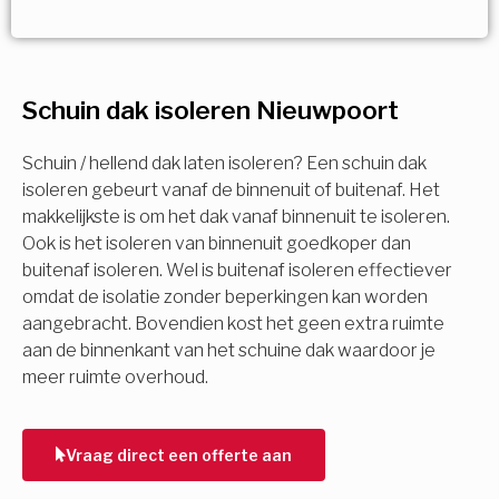
Vorige
Volgende
Vorige
Volgende
Ja!
Vorige
Volgende
Meerdere keuzes mogelijk
U komt in aanmerking voor
Schuin dak isoleren Nieuwpoort
Isolatiemaatregel
subsidie!
Spouwisolatie
Schuin / hellend dak laten isoleren? Een schuin dak
Vul uw gegevens in en ontvang nu direct uw
isoleren gebeurt vanaf de binnenuit of buitenaf. Het
berekening per mail.
makkelijkste is om het dak vanaf binnenuit te isoleren.
Vloerisolatie
Ook is het isoleren van binnenuit goedkoper dan
buitenaf isoleren. Wel is buitenaf isoleren effectiever
Dakisolatie
omdat de isolatie zonder beperkingen kan worden
Voornaam
aangebracht. Bovendien kost het geen extra ruimte
aan de binnenkant van het schuine dak waardoor je
Gevelisolatie
meer ruimte overhoud.
Achternaam
Vorige
Volgende
Vraag direct een offerte aan