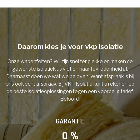
E-mail
Telefoonnummer
Daarom kies je voor vkp isolatie
Onze wapenfeiten? Wij zijn snel ter plekke en maken de
Vorige
gewenste isolatieklus vlot en naar tevredenheid af.
Daarnaast doen we wat we beloven. Want afspraak is bij
ons ook echt afspraak. Bij VKP Isolatie kunt u rekenen op
de beste isolatieoplossingen tegen een voordelig tarief.
Beloofd!
GARANTIE
0
 %