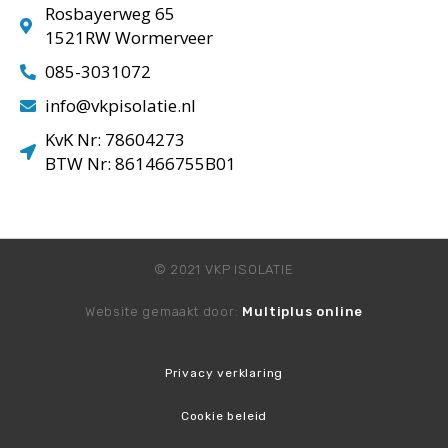
Rosbayerweg 65
1521RW Wormerveer
085-3031072
info@vkpisolatie.nl
KvK Nr: 78604273
BTW Nr: 861466755B01
© 2021 VKP ISOLATIE
Website gemaakt door:
Multiplus online
Privacy verklaring
Cookie beleid