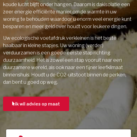
koude lucht blijft onder hangen. Daarom is dakisolatie een
zeer energie efficiënte manier om de warmte in uw
woning te behouden waardoor u enorm veel energie kunt
besparen en meer geld over houdt voor leukere dingen.
Uw ecologische voetafdruk verkleinen is het beste
haalbaar in kleine stapjes. Uw woning (verder)
verduurzamen is een goede eerste stap richting
duurzaamheid. Het is zowel een stap vooruit naar een
duurzamere wereld, als ook naar een fijner leefklimaat
binnenshuis. Houdt u de CO2-uitstoot binnen de perken,
dan bent u goed op weg.
ik wil advies op maat