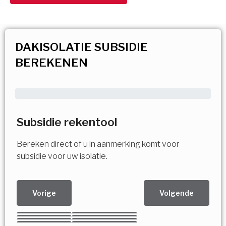
DAKISOLATIE SUBSIDIE
BEREKENEN
Subsidie rekentool
Bereken direct of u in aanmerking komt voor
subsidie voor uw isolatie.
Vorige
Volgende
Kies uw Isolatiemaatregel
Vorige
Volgende