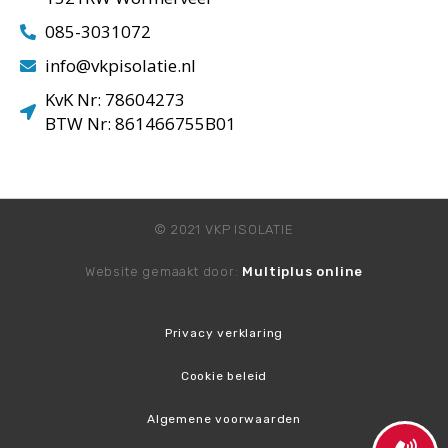
085-3031072
info@vkpisolatie.nl
KvK Nr: 78604273
BTW Nr: 861466755B01
© 2021 VKP ISOLATIE
Website gemaakt door:
Multiplus online
Privacy verklaring
Cookie beleid
Algemene voorwaarden