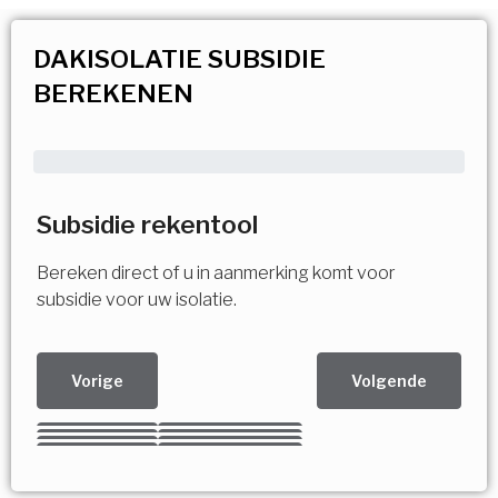
DAKISOLATIE SUBSIDIE
BEREKENEN
Subsidie rekentool
Bereken direct of u in aanmerking komt voor
subsidie voor uw isolatie.
Vorige
Volgende
Kies uw Isolatiemaatregel
Vorige
Volgende
Vorige
Volgende
Vorige
Volgende
Ja!
Vorige
Volgende
Meerdere keuzes mogelijk