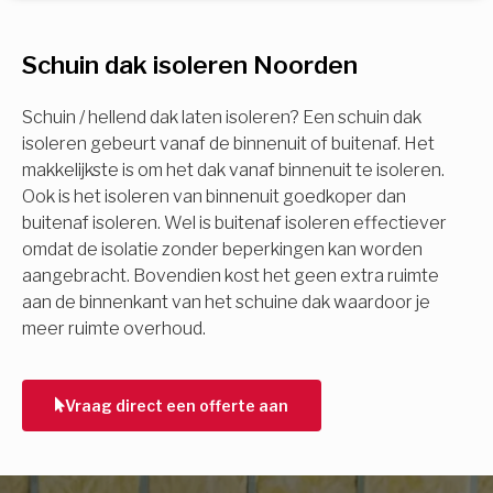
U komt in aanmerking voor
Schuin dak isoleren Noorden
Isolatiemaatregel
subsidie!
Spouwisolatie
Schuin / hellend dak laten isoleren? Een schuin dak
Vul uw gegevens in en ontvang nu direct uw
isoleren gebeurt vanaf de binnenuit of buitenaf. Het
berekening per mail.
makkelijkste is om het dak vanaf binnenuit te isoleren.
Vloerisolatie
Ook is het isoleren van binnenuit goedkoper dan
buitenaf isoleren. Wel is buitenaf isoleren effectiever
Dakisolatie
omdat de isolatie zonder beperkingen kan worden
Voornaam
aangebracht. Bovendien kost het geen extra ruimte
aan de binnenkant van het schuine dak waardoor je
Gevelisolatie
meer ruimte overhoud.
Achternaam
Vorige
Volgende
Vraag direct een offerte aan
E-mail