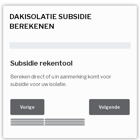
DAKISOLATIE SUBSIDIE
BEREKENEN
Subsidie rekentool
Bereken direct of u in aanmerking komt voor
subsidie voor uw isolatie.
Vorige
Volgende
Kies uw Isolatiemaatregel
Vorige
Volgende
Vorige
Volgende
Vorige
Volgende
Ja!
Vorige
Volgende
Meerdere keuzes mogelijk