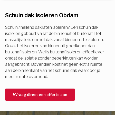
U komt in aanmerking voor
Schuin dak isoleren Obdam
Isolatiemaatregel
subsidie!
Spouwisolatie
Schuin / hellend dak laten isoleren? Een schuin dak
Vul uw gegevens in en ontvang nu direct uw
isoleren gebeurt vanaf de binnenuit of buitenaf. Het
berekening per mail.
makkelijkste is om het dak vanaf binnenuit te isoleren.
Vloerisolatie
Ook is het isoleren van binnenuit goedkoper dan
buitenaf isoleren. Wel is buitenaf isoleren effectiever
Dakisolatie
omdat de isolatie zonder beperkingen kan worden
Voornaam
aangebracht. Bovendien kost het geen extra ruimte
aan de binnenkant van het schuine dak waardoor je
Gevelisolatie
meer ruimte overhoud.
Achternaam
Vorige
Volgende
Vraag direct een offerte aan
E-mail