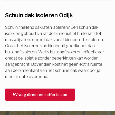
U komt in aanmerking voor
Schuin dak isoleren Odijk
Isolatiemaatregel
subsidie!
Spouwisolatie
Schuin / hellend dak laten isoleren? Een schuin dak
Vul uw gegevens in en ontvang nu direct uw
isoleren gebeurt vanaf de binnenuit of buitenaf. Het
berekening per mail.
makkelijkste is om het dak vanaf binnenuit te isoleren.
Vloerisolatie
Ook is het isoleren van binnenuit goedkoper dan
buitenaf isoleren. Wel is buitenaf isoleren effectiever
Dakisolatie
omdat de isolatie zonder beperkingen kan worden
Voornaam
aangebracht. Bovendien kost het geen extra ruimte
aan de binnenkant van het schuine dak waardoor je
Gevelisolatie
meer ruimte overhoud.
Achternaam
Vorige
Volgende
Vraag direct een offerte aan
E-mail