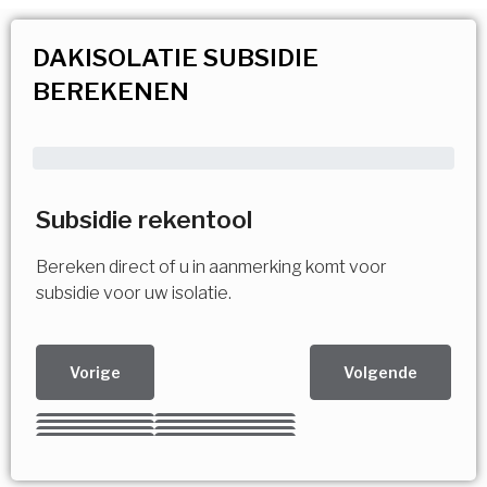
DAKISOLATIE SUBSIDIE
BEREKENEN
Subsidie rekentool
Bereken direct of u in aanmerking komt voor
subsidie voor uw isolatie.
Vorige
Volgende
Kies uw Isolatiemaatregel
Vorige
Volgende
Vorige
Volgende
Vorige
Volgende
Ja!
Vorige
Volgende
Meerdere keuzes mogelijk