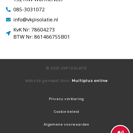
085-3031072
info@vkpisolatie.nl
KvK Nr: 78604273
BTW Nr: 861466755B01
© 2021 VKP ISOLATIE
Website gemaakt door:
Multiplus online
Privacy verklaring
Cookie beleid
Algemene voorwaarden