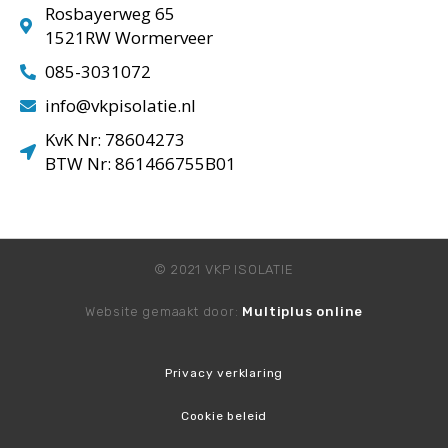
Rosbayerweg 65
1521RW Wormerveer
085-3031072
info@vkpisolatie.nl
KvK Nr: 78604273
BTW Nr: 861466755B01
© 2021 VKP ISOLATIE
Website gemaakt door:
Multiplus online
Privacy verklaring
Cookie beleid