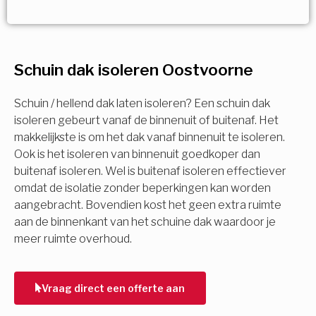
Vorige
Volgende
Vorige
Volgende
Ja!
Vorige
Volgende
Meerdere keuzes mogelijk
U komt in aanmerking voor
Schuin dak isoleren Oostvoorne
Isolatiemaatregel
subsidie!
Spouwisolatie
Schuin / hellend dak laten isoleren? Een schuin dak
Vul uw gegevens in en ontvang nu direct uw
isoleren gebeurt vanaf de binnenuit of buitenaf. Het
berekening per mail.
makkelijkste is om het dak vanaf binnenuit te isoleren.
Vloerisolatie
Ook is het isoleren van binnenuit goedkoper dan
buitenaf isoleren. Wel is buitenaf isoleren effectiever
Dakisolatie
omdat de isolatie zonder beperkingen kan worden
Voornaam
aangebracht. Bovendien kost het geen extra ruimte
aan de binnenkant van het schuine dak waardoor je
Gevelisolatie
meer ruimte overhoud.
Achternaam
Vorige
Volgende
Vraag direct een offerte aan