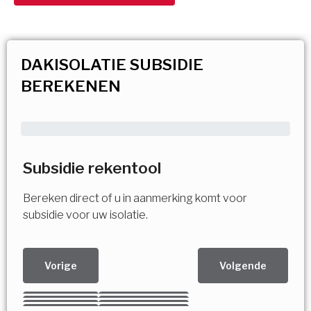
DAKISOLATIE SUBSIDIE
BEREKENEN
Subsidie rekentool
Bereken direct of u in aanmerking komt voor
subsidie voor uw isolatie.
Vorige
Volgende
Kies uw Isolatiemaatregel
Vorige
Volgende