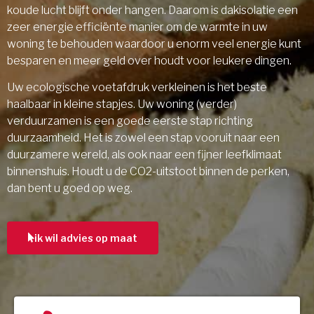
koude lucht blijft onder hangen. Daarom is dakisolatie een
zeer energie efficiënte manier om de warmte in uw
woning te behouden waardoor u enorm veel energie kunt
besparen en meer geld over houdt voor leukere dingen.
Uw ecologische voetafdruk verkleinen is het beste
haalbaar in kleine stapjes. Uw woning (verder)
verduurzamen is een goede eerste stap richting
duurzaamheid. Het is zowel een stap vooruit naar een
duurzamere wereld, als ook naar een fijner leefklimaat
binnenshuis. Houdt u de CO2-uitstoot binnen de perken,
dan bent u goed op weg.
ik wil advies op maat