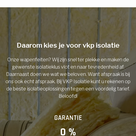
E-mail
Telefoonnummer
Daarom kies je voor vkp isolatie
Onze wapenfeiten? Wij zijn snel ter plekke en maken de
Vorige
gewenste isolatieklus vlot en naar tevredenheid af.
Daarnaast doen we wat we beloven. Want afspraak is bij
ons ook echt afspraak. Bij VKP Isolatie kunt u rekenen op
de beste isolatieoplossingen tegen een voordelig tarief.
Beloofd!
GARANTIE
0
 %