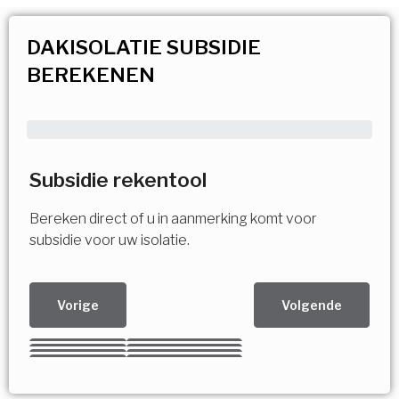
DAKISOLATIE SUBSIDIE
BEREKENEN
Subsidie rekentool
Bereken direct of u in aanmerking komt voor
subsidie voor uw isolatie.
Vorige
Volgende
Kies uw Isolatiemaatregel
Vorige
Volgende
Vorige
Volgende
Vorige
Volgende
Ja!
Vorige
Volgende
Meerdere keuzes mogelijk