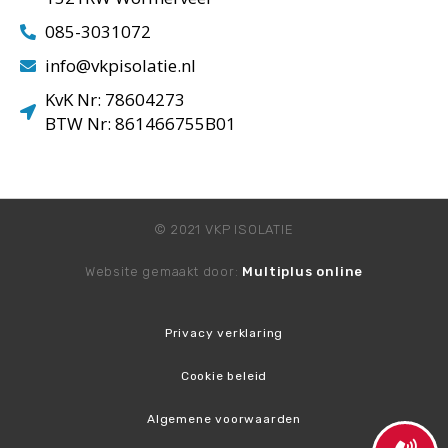
085-3031072
info@vkpisolatie.nl
KvK Nr: 78604273
BTW Nr: 861466755B01
© 2021 VKP ISOLATIE
Website gemaakt door:
Multiplus online
Privacy verklaring
Cookie beleid
Algemene voorwaarden