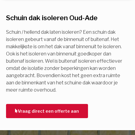
U komt in aanmerking voor
Schuin dak isoleren Oud-Ade
Isolatiemaatregel
subsidie!
Spouwisolatie
Schuin / hellend dak laten isoleren? Een schuin dak
Vul uw gegevens in en ontvang nu direct uw
isoleren gebeurt vanaf de binnenuit of buitenaf. Het
berekening per mail.
makkelijkste is om het dak vanaf binnenuit te isoleren.
Vloerisolatie
Ook is het isoleren van binnenuit goedkoper dan
buitenaf isoleren. Wel is buitenaf isoleren effectiever
Dakisolatie
omdat de isolatie zonder beperkingen kan worden
Voornaam
aangebracht. Bovendien kost het geen extra ruimte
aan de binnenkant van het schuine dak waardoor je
Gevelisolatie
meer ruimte overhoud.
Achternaam
Vorige
Volgende
Vraag direct een offerte aan
E-mail