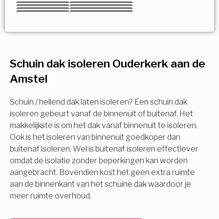
Kies uw Isolatiemaatregel
Vorige
Volgende
Vorige
Volgende
Vorige
Volgende
Ja!
Vorige
Volgende
Meerdere keuzes mogelijk
U komt in aanmerking voor
Schuin dak isoleren Ouderkerk aan de
Isolatiemaatregel
subsidie!
Amstel
Spouwisolatie
Vul uw gegevens in en ontvang nu direct uw
berekening per mail.
Schuin / hellend dak laten isoleren? Een schuin dak
Vloerisolatie
isoleren gebeurt vanaf de binnenuit of buitenaf. Het
makkelijkste is om het dak vanaf binnenuit te isoleren.
Ook is het isoleren van binnenuit goedkoper dan
Dakisolatie
Voornaam
buitenaf isoleren. Wel is buitenaf isoleren effectiever
omdat de isolatie zonder beperkingen kan worden
Gevelisolatie
aangebracht. Bovendien kost het geen extra ruimte
aan de binnenkant van het schuine dak waardoor je
Achternaam
meer ruimte overhoud.
Vorige
Volgende