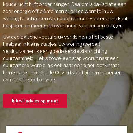
koude lucht blijft onder hangen. Daarom is dakisolatie een
zeer energie efficiënte manier om de warmte in uw
woning te behouden waardoor u enorm veel energie kunt
besparen en meer geld over houdt voor leukere dingen.
Uw ecologische voetafdruk verkleinen is het beste
haalbaar in kleine stapjes. Uw woning (verder)
verduurzamen is een goede eerste stap richting
duurzaamheid. Het is zowel een stap vooruit naar een
duurzamere wereld, als ook naar een fijner leefklimaat
binnenshuis. Houdt u de CO2-uitstoot binnen de perken,
dan bent u goed op weg.
ik wil advies op maat