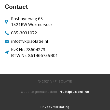
Contact
Rosbayerweg 65
1521RW Wormerveer
085-3031072
info@vkpisolatie.nl
KvK Nr: 78604273
BTW Nr: 861466755B01
© 2021 VKP ISOLATIE
Website gemaakt door:
Multiplus online
Privacy verklaring