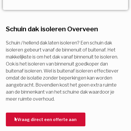
Vorige
Volgende
Vorige
Volgende
Ja!
Vorige
Volgende
Meerdere keuzes mogelijk
U komt in aanmerking voor
Schuin dak isoleren Overveen
Isolatiemaatregel
subsidie!
Spouwisolatie
Schuin / hellend dak laten isoleren? Een schuin dak
Vul uw gegevens in en ontvang nu direct uw
isoleren gebeurt vanaf de binnenuit of buitenaf. Het
berekening per mail.
makkelijkste is om het dak vanaf binnenuit te isoleren.
Vloerisolatie
Ook is het isoleren van binnenuit goedkoper dan
buitenaf isoleren. Wel is buitenaf isoleren effectiever
Dakisolatie
omdat de isolatie zonder beperkingen kan worden
Voornaam
aangebracht. Bovendien kost het geen extra ruimte
aan de binnenkant van het schuine dak waardoor je
Gevelisolatie
meer ruimte overhoud.
Achternaam
Vorige
Volgende
Vraag direct een offerte aan