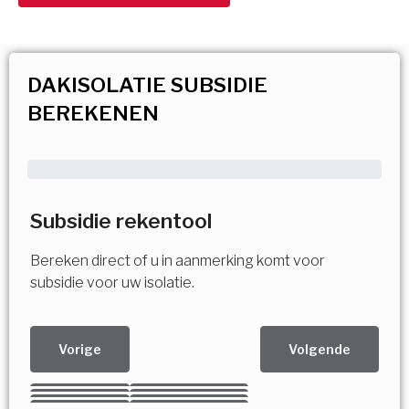
DAKISOLATIE SUBSIDIE
BEREKENEN
Subsidie rekentool
Bereken direct of u in aanmerking komt voor
subsidie voor uw isolatie.
Vorige
Volgende
Kies uw Isolatiemaatregel
Vorige
Volgende