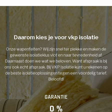
E-mail
Telefoonnummer
Daarom kies je voor vkp isolatie
Onze wapenfeiten? Wij zijn snel ter plekke en maken de
Vorige
gewenste isolatieklus vlot en naar tevredenheid af.
Daarnaast doen we wat we beloven. Want afspraak is bij
ons ook echt afspraak. Bij VKP Isolatie kunt u rekenen op
de beste isolatieoplossingen tegen een voordelig tarief.
Beloofd!
GARANTIE
0
 %