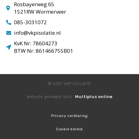
Rosbayerweg 65
1521RW Wormerveer
085-3031072
info@vkpisolatie.nl
KvK Nr: 78604273
BTW Nr: 861466755B01
© 2021 VKP ISOLATIE
Website gemaakt door:
Multiplus online
Privacy verklaring
Cookie beleid