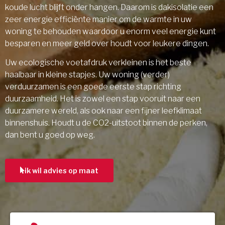
koude lucht blijft onder hangen. Daarom is dakisolatie een
zeer energie efficiënte manier om de warmte in uw
woning te behouden waardoor u enorm veel energie kunt
besparen en meer geld over houdt voor leukere dingen.
Uw ecologische voetafdruk verkleinen is het beste
haalbaar in kleine stapjes. Uw woning (verder)
verduurzamen is een goede eerste stap richting
duurzaamheid. Het is zowel een stap vooruit naar een
duurzamere wereld, als ook naar een fijner leefklimaat
binnenshuis. Houdt u de CO2-uitstoot binnen de perken,
dan bent u goed op weg.
ik wil advies op maat