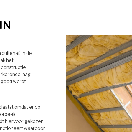
IN
buitenaf. In de
dak het
 constructie
terkerende laag
r goed wordt
plaatst omdat er op
oorbeeld
rdt hiervoor gekozen
functioneert waardoor