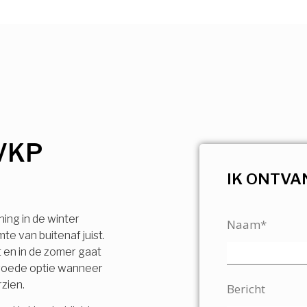
VKP
IK ONTVA
ning in de winter
Naam*
e van buitenaf juist.
t en in de zomer gaat
n goede optie wanneer
rzien.
Bericht