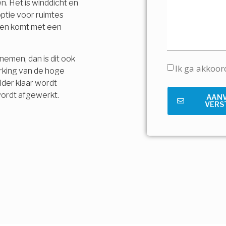
n. Het is winddicht en
ptie voor ruimtes
t en komt met een
nemen, dan is dit ook
Ik ga akkoo
rking van de hoge
lder klaar wordt
wordt afgewerkt.
AAN
VERS