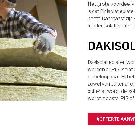
Het grote voordeel va
is dat Pir isolatiep
heeft. Daarnaast zijn
minder isolatiemateri
DAKISO
Dakisolatieplaten wor
worden er PIR Isolati
en beloopbaar. Bij het
zowel van buitenaf of 
buitenaf wordt de iso
wordt meestal PIR of
OFFERTE AANV