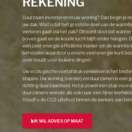
REKENING
Duurzaam investeren in uw woning? Dan begin je me
uw dak. Wist u dat het grootste deel van de warmt
verloren gaat via het dak? Dit komt doordat warme l
boven gaat en de koude lucht blijft onder hangen. D
een zeer energie efficiënte manier om de warmte 
behouden waardoor u enorm veel energie kunt be
over houdt voor leukere dingen.
Uw ecologische voetafdruk verkleinen is het beste 
stapjes. Uw woning (verder) verduurzamen is een 
richting duurzaamheid. Het is zowel een stap vooru
duurzamere wereld, als ook naar een fijner leefklim
Houdt u de CO2-uitstoot binnen de perken, dan ben
IK WIL ADVIES OP MAAT