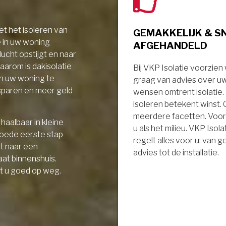
t het isoleren van
GEMAKKELIJK & S
e in uw woning
AFGEHANDELD
ucht opstijgt en naar
aarom is dakisolatie
Bij VKP Isolatie voorzien
in uw woning te
graag van advies over u
sparen en meer geld
wensen omtrent isolatie
isoleren betekent winst.
meerdere facetten. Voor
haalbaar in kleine
u als het milieu. VKP Isola
goede eerste stap
regelt alles voor u: van 
it naar een
advies tot de installatie.
aat binnenshuis.
t u goed op weg.