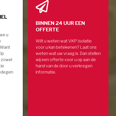
NEL
BINNEN 24 UUR EEN
OFFERTE
 we u
w
Wilt u weten wat VKP Isolatie
. Want
voor u kan betekenen? Laat ons
 Op
weten wat uw vraag is. Dan stellen
 zowel
wij een offerte voor u op aan de
tie
hand van de door u verkregen
gedegen
informatie.