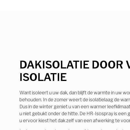
DAKISOLATIE DOOR 
ISOLATIE
Want isoleert u uw dak, dan blijft de warmte in uw wo
behouden. In de zomer weert de isolatielaag de warmt
Dus in de winter geniet u van een warmer leefklimaa
u niet gebukt onder de hitte. De HR-Isospray is ee
u ervoor kiest het dak zelf van een afwerking te voo