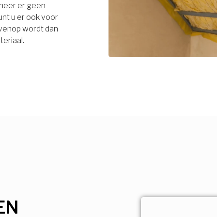
neer er geen
unt u er ook voor
bovenop wordt dan
eriaal.
EN