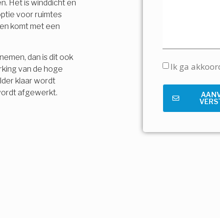
n. Het is winddicht en
ptie voor ruimtes
t en komt met een
nemen, dan is dit ook
Ik ga akkoo
rking van de hoge
lder klaar wordt
wordt afgewerkt.
AAN
VERS