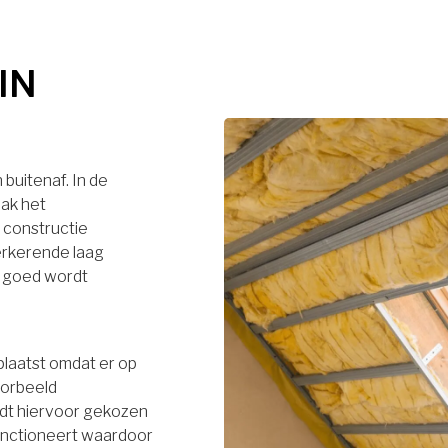
IN
buitenaf. In de
dak het
 constructie
terkerende laag
r goed wordt
plaatst omdat er op
oorbeeld
rdt hiervoor gekozen
functioneert waardoor