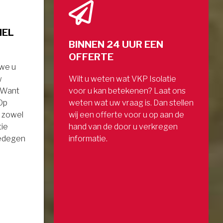
NEL
BINNEN 24 UUR EEN
OFFERTE
 we u
w
Wilt u weten wat VKP Isolatie
. Want
voor u kan betekenen? Laat ons
 Op
weten wat uw vraag is. Dan stellen
 zowel
wij een offerte voor u op aan de
tie
hand van de door u verkregen
gedegen
informatie.