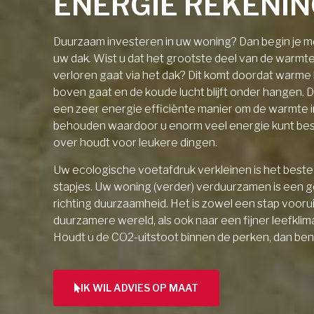
ENERGIE REKENI
Duurzaam investeren in uw woning? Dan begin je me
uw dak. Wist u dat het grootste deel van de warmt
verloren gaat via het dak? Dit komt doordat warme l
boven gaat en de koude lucht blijft onder hangen. D
een zeer energie efficiënte manier om de warmte 
behouden waardoor u enorm veel energie kunt be
over houdt voor leukere dingen.
Uw ecologische voetafdruk verkleinen is het beste 
stapjes. Uw woning (verder) verduurzamen is een 
richting duurzaamheid. Het is zowel een stap vooru
duurzamere wereld, als ook naar een fijner leefklim
Houdt u de CO2-uitstoot binnen de perken, dan ben
IK WIL ADVIES OP MAAT