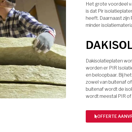
Het grote voordeel va
is dat Pir isolatiep
heeft. Daarnaast zijn
minder isolatiemateri
DAKISO
Dakisolatieplaten wor
worden er PIR Isolati
en beloopbaar. Bij het
zowel van buitenaf of 
buitenaf wordt de iso
wordt meestal PIR of
OFFERTE AANV