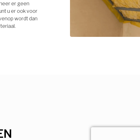
neer er geen
unt u er ook voor
bovenop wordt dan
eriaal.
EN