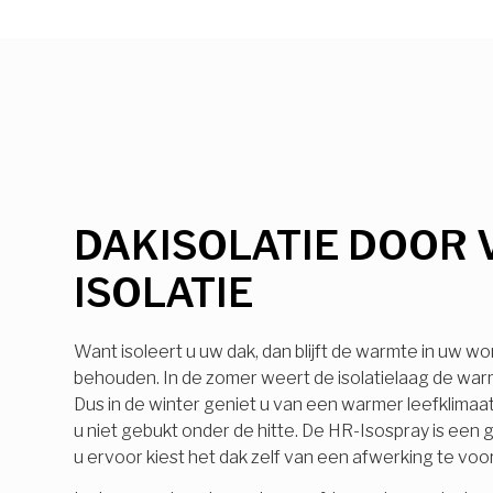
DAKISOLATIE DOOR 
ISOLATIE
Want isoleert u uw dak, dan blijft de warmte in uw wo
behouden. In de zomer weert de isolatielaag de warmt
Dus in de winter geniet u van een warmer leefklimaa
u niet gebukt onder de hitte. De HR-Isospray is ee
u ervoor kiest het dak zelf van een afwerking te voo