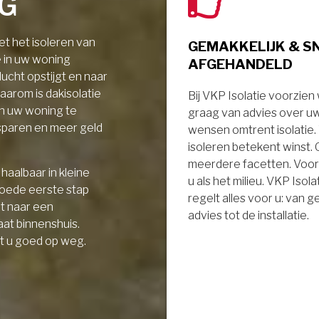
NG
t het isoleren van
GEMAKKELIJK & S
e in uw woning
AFGEHANDELD
ucht opstijgt en naar
aarom is dakisolatie
Bij VKP Isolatie voorzien
in uw woning te
graag van advies over u
sparen en meer geld
wensen omtrent isolatie
isoleren betekent winst.
meerdere facetten. Voor
haalbaar in kleine
u als het milieu. VKP Isola
goede eerste stap
regelt alles voor u: van 
it naar een
advies tot de installatie.
aat binnenshuis.
t u goed op weg.