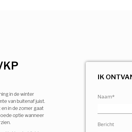
VKP
IK ONTVA
ning in de winter
Naam*
e van buitenaf juist.
t en in de zomer gaat
n goede optie wanneer
rzien.
Bericht