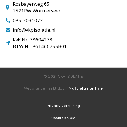
Rosbayerweg 65
1521RW Wormerveer
085-3031072
info@vkpisolatie.nl
KvK Nr: 78604273
BTW Nr: 861466755B01
© 2021 VKP ISOLATIE
Website gemaakt door:
Multiplus online
Privacy verklaring
Cookie beleid