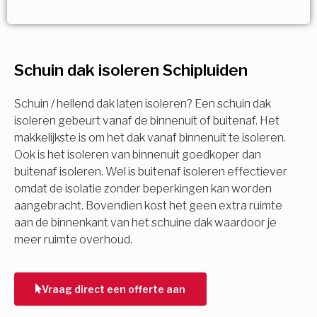
Vorige
Volgende
Vorige
Volgende
Ja!
Vorige
Volgende
Meerdere keuzes mogelijk
U komt in aanmerking voor
Schuin dak isoleren Schipluiden
Isolatiemaatregel
subsidie!
Spouwisolatie
Schuin / hellend dak laten isoleren? Een schuin dak
Vul uw gegevens in en ontvang nu direct uw
isoleren gebeurt vanaf de binnenuit of buitenaf. Het
berekening per mail.
makkelijkste is om het dak vanaf binnenuit te isoleren.
Vloerisolatie
Ook is het isoleren van binnenuit goedkoper dan
buitenaf isoleren. Wel is buitenaf isoleren effectiever
Dakisolatie
omdat de isolatie zonder beperkingen kan worden
Voornaam
aangebracht. Bovendien kost het geen extra ruimte
aan de binnenkant van het schuine dak waardoor je
Gevelisolatie
meer ruimte overhoud.
Achternaam
Vorige
Volgende
Vraag direct een offerte aan