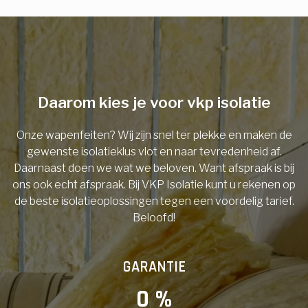
E-mail
Telefoonnummer
Daarom kies je voor vkp isolatie
Onze wapenfeiten? Wij zijn snel ter plekke en maken de
Vorige
gewenste isolatieklus vlot en naar tevredenheid af.
Daarnaast doen we wat we beloven. Want afspraak is bij
ons ook echt afspraak. Bij VKP Isolatie kunt u rekenen op
de beste isolatieoplossingen tegen een voordelig tarief.
Beloofd!
GARANTIE
0
 %