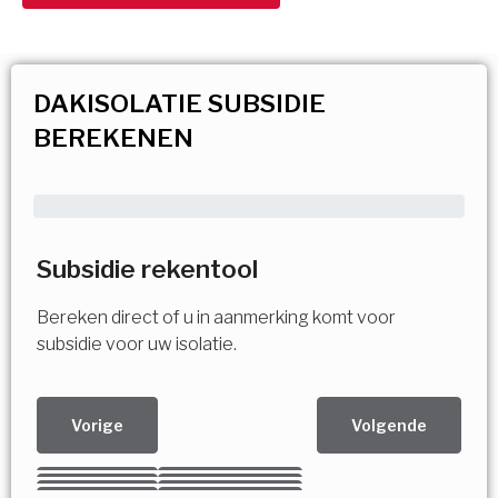
DAKISOLATIE SUBSIDIE
BEREKENEN
Subsidie rekentool
Bereken direct of u in aanmerking komt voor
subsidie voor uw isolatie.
Vorige
Volgende
Kies uw Isolatiemaatregel
Vorige
Volgende