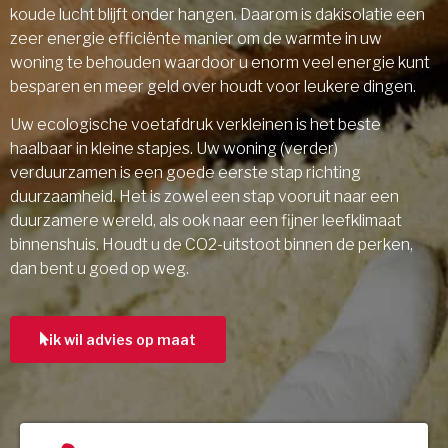
koude lucht blijft onder hangen. Daarom is dakisolatie een
zeer energie efficiënte manier om de warmte in uw
woning te behouden waardoor u enorm veel energie kunt
besparen en meer geld over houdt voor leukere dingen.
Uw ecologische voetafdruk verkleinen is het beste
haalbaar in kleine stapjes. Uw woning (verder)
verduurzamen is een goede eerste stap richting
duurzaamheid. Het is zowel een stap vooruit naar een
duurzamere wereld, als ook naar een fijner leefklimaat
binnenshuis. Houdt u de CO2-uitstoot binnen de perken,
dan bent u goed op weg.
ik wil advies op maat