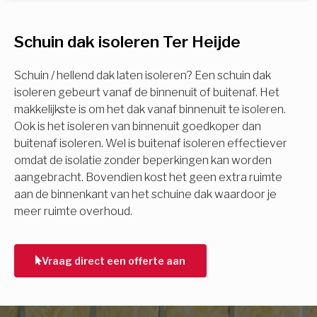
U komt in aanmerking voor
Schuin dak isoleren Ter Heijde
Isolatiemaatregel
subsidie!
Spouwisolatie
Schuin / hellend dak laten isoleren? Een schuin dak
Vul uw gegevens in en ontvang nu direct uw
isoleren gebeurt vanaf de binnenuit of buitenaf. Het
berekening per mail.
makkelijkste is om het dak vanaf binnenuit te isoleren.
Vloerisolatie
Ook is het isoleren van binnenuit goedkoper dan
buitenaf isoleren. Wel is buitenaf isoleren effectiever
Dakisolatie
omdat de isolatie zonder beperkingen kan worden
Voornaam
aangebracht. Bovendien kost het geen extra ruimte
aan de binnenkant van het schuine dak waardoor je
Gevelisolatie
meer ruimte overhoud.
Achternaam
Vorige
Volgende
Vraag direct een offerte aan
E-mail