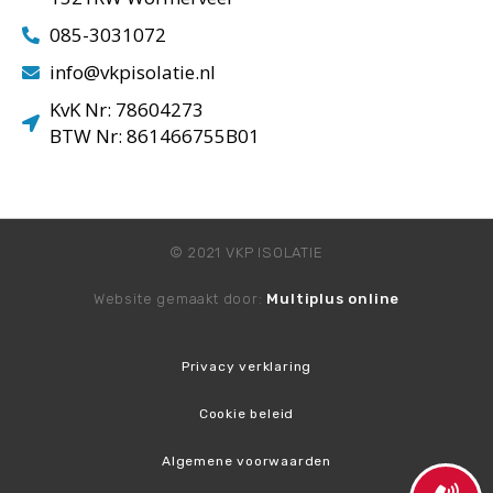
085-3031072
info@vkpisolatie.nl
KvK Nr: 78604273
BTW Nr: 861466755B01
© 2021 VKP ISOLATIE
Website gemaakt door:
Multiplus online
Privacy verklaring
Cookie beleid
Algemene voorwaarden