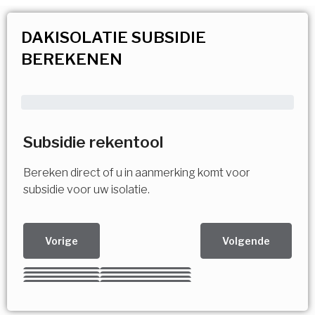
DAKISOLATIE SUBSIDIE
BEREKENEN
Subsidie rekentool
Bereken direct of u in aanmerking komt voor
subsidie voor uw isolatie.
Vorige
Volgende
Kies uw Isolatiemaatregel
Vorige
Volgende
Vorige
Volgende
Vorige
Volgende
Ja!
Vorige
Volgende
Meerdere keuzes mogelijk